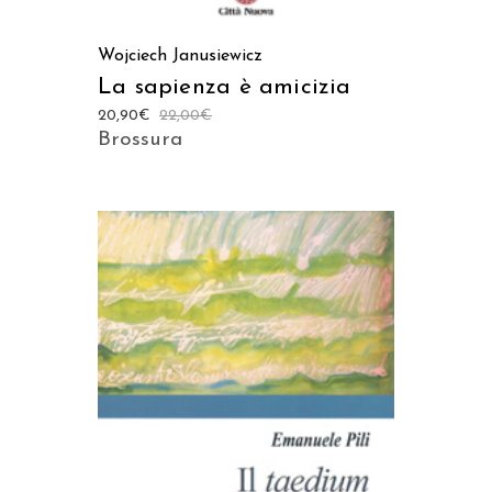
Wojciech Janusiewicz
La sapienza è amicizia
20,90
€
22,00
€
Brossura
AGGIUNGI AL CARRELLO