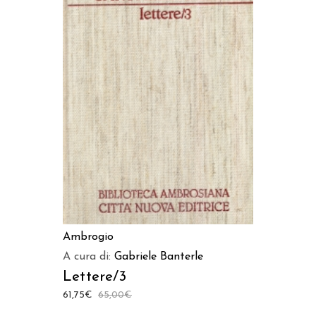
AGGIUNGI AL CARRELLO
Ambrogio
A cura di:
Gabriele Banterle
Lettere/3
61,75
€
65,00
€