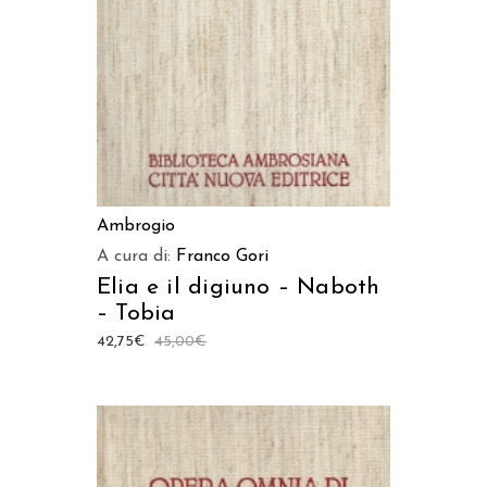
Ambrogio
A cura di:
Franco Gori
Elia e il digiuno – Naboth
– Tobia
42,75
€
45,00
€