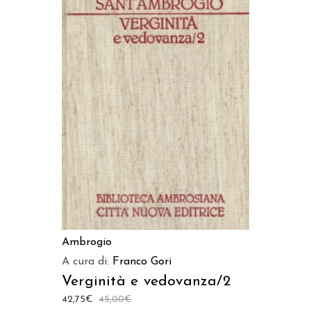
AGGIUNGI AL CARRELLO
Ambrogio
A cura di:
Franco Gori
Verginità e vedovanza/2
42,75
€
45,00
€