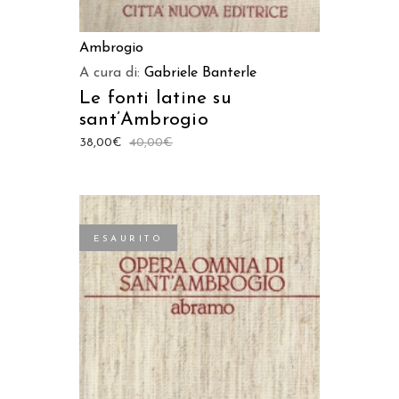
Ambrogio
A cura di:
Gabriele Banterle
Le fonti latine su
sant’Ambrogio
38,00
€
40,00
€
ESAURITO
LEGGI TUTTO