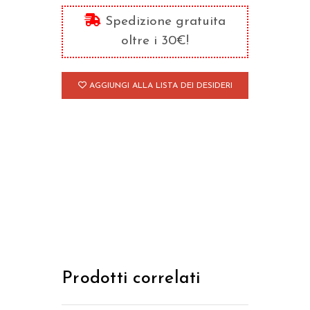
Vangelo
Spedizione gratuita
secondo
oltre i 30€!
Luca/2
quantità
AGGIUNGI ALLA LISTA DEI DESIDERI
Prodotti correlati