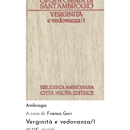
AGGIUNGI AL CARRELLO
Ambrogio
A cura di:
Franco Gori
Verginità e vedovanza/1
42,75
€
45,00
€