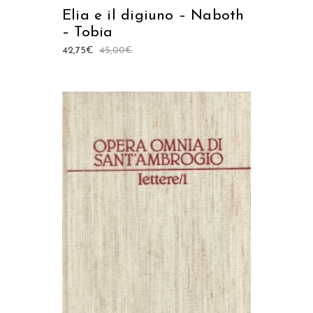
Elia e il digiuno – Naboth
– Tobia
42,75
€
45,00
€
AGGIUNGI AL CARRELLO