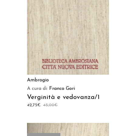
AGGIUNGI AL CARRELLO
Ambrogio
A cura di:
Franco Gori
Verginità e vedovanza/1
42,75
€
45,00
€