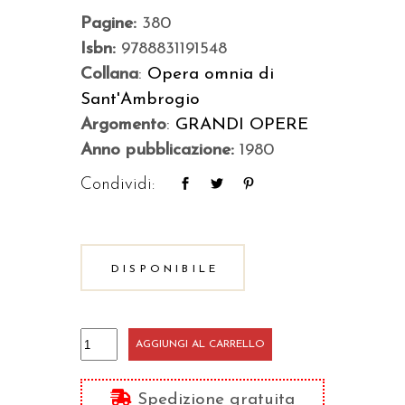
Pagine:
380
Isbn:
9788831191548
Collana
:
Opera omnia di
Sant'Ambrogio
Argomento
:
GRANDI OPERE
Anno pubblicazione:
1980
Condividi:
DISPONIBILE
Commento
AGGIUNGI AL CARRELLO
a
dodici
Spedizione gratuita