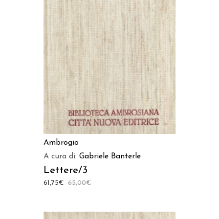
AGGIUNGI AL CARRELLO
Ambrogio
A cura di:
Gabriele Banterle
Lettere/3
61,75
€
65,00
€