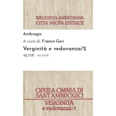
Ambrogio
A cura di:
Franco Gori
Verginità e vedovanza/2
42,75
€
45,00
€