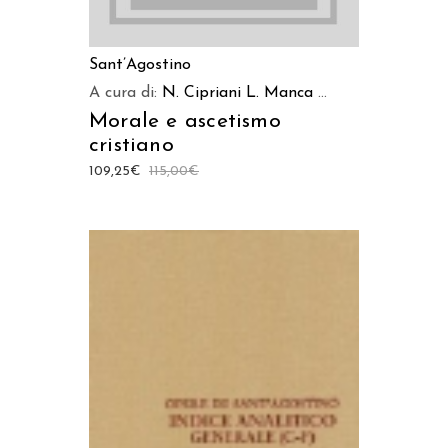
Sant’Agostino
A cura di:
N. Cipriani
L. Manca
...
Morale e ascetismo
cristiano
109,25
€
115,00
€
AGGIUNGI AL CARRELLO