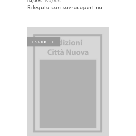
114,00
€
120,00
€
Rilegato con sovracopertina
ESAURITO
LEGGI TUTTO