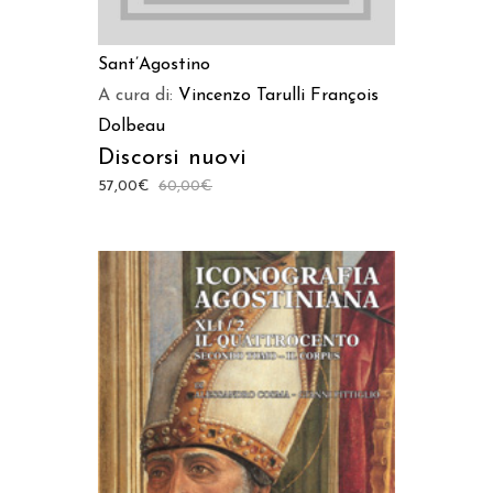
Sant’Agostino
A cura di:
Vincenzo Tarulli
François
Dolbeau
Discorsi nuovi
57,00
€
60,00
€
AGGIUNGI AL CARRELLO