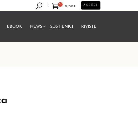
0
ACCEDI
0,00
€
EBOOK
NEWS
SOSTIENICI
RIVISTE
essun prodotto nel carrello.
ca