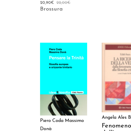
20,90
€
22,00
€
Brossura
AGGIUNGI
AGGIUNGI AL
CARREL
CARRELLO
Angela Ales B
Piero Coda
Massimo
Fenomeno
Donà