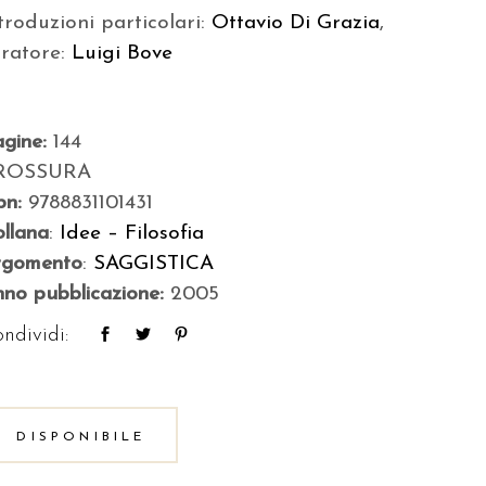
troduzioni particolari:
Ottavio Di Grazia
,
uratore:
Luigi Bove
agine:
144
ROSSURA
bn:
9788831101431
llana
:
Idee – Filosofia
rgomento
:
SAGGISTICA
no pubblicazione:
2005
ndividi:
DISPONIBILE