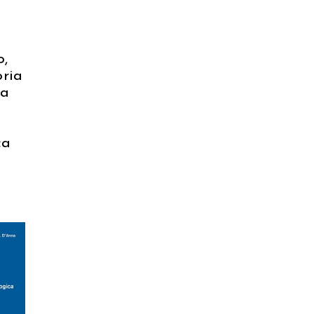
o,
oria
ia
ca