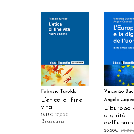
AGGIUNGI AL
AGGIUNGI
CARRELLO
CARREL
Fabrizio Turoldo
Vincenzo Bu
L’etica di fine
Angelo Capec
vita
L’Europa 
dignità
16,15
€
17,00
€
Brossura
dell’uomo
28,50
€
30,00