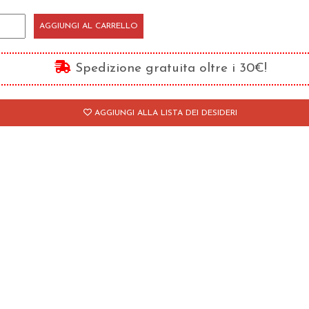
aloghi
AGGIUNGI AL CARRELLO
lla
ede
Spedizione gratuita oltre i 30€!
AGGIUNGI ALLA LISTA DEI DESIDERI
cerca
io
antità