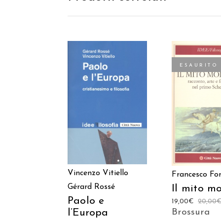
ESAURITO
AGGIUNGI AL
LEGGI TU
CARRELLO
Vincenzo Vitiello
Francesco For
Gérard Rossé
Il mito m
Paolo e
19,00
€
20,00
Brossura
l’Europa