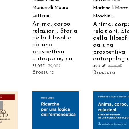
Massimiliano
Marianelli
Mauro
Marianelli
Marco
Letterio
...
Moschini
...
Anima, corpo,
Anima, corp
relazioni. Storia
relazioni. St
della filosofia
della filosof
da una
da una
prospettiva
prospettiva
antropologica
antropologi
37,05
€
39,00
€
42,75
€
45,00
€
Brossura
Brossura
AGGIUNGI AL
AGGIUNGI AL
TTO