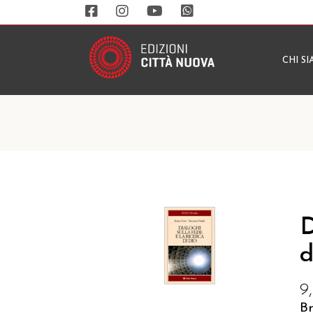
CHI S
D
d
9
B