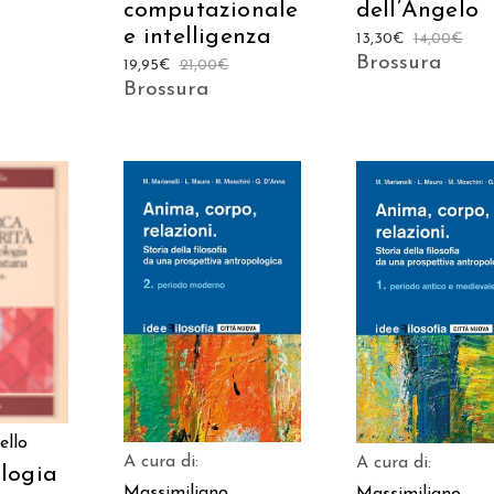
computazionale
dell’Angelo
e intelligenza
13,30
€
14,00
€
Brossura
19,95
€
21,00
€
Brossura
 AL
AGGIUNGI AL
AGGIUNGI AL
LO
CARRELLO
CARRELLO
ello
A cura di:
A cura di:
logia
Massimiliano