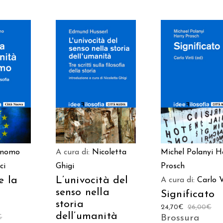
 AL
AGGIUNGI AL
AGGIUNGI AL
LO
CARRELLO
CARRELLO
onomo
A cura di:
Nicoletta
Michel Polanyi
H
ci
Ghigi
Prosch
e la
L’univocità del
A cura di:
Carlo V
senso nella
Significato
storia
24,70
€
26,00
€
dell’umanità
€
Brossura