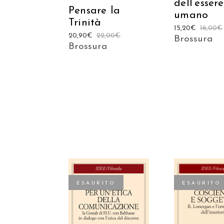
dell’essere
Pensare la
umano
Trinità
15,20
€
16,00
€
20,90
€
22,00
€
Brossura
Brossura
ESAURITO
ESAURITO
LEGGI TUTTO
LEGGI TU