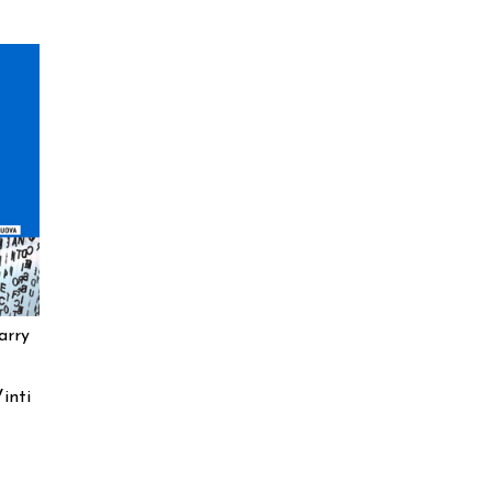
arry
inti