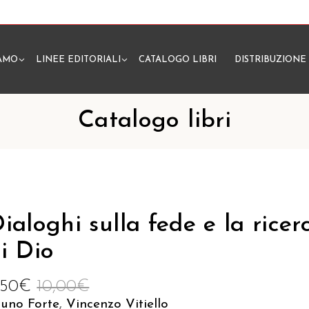
IAMO
LINEE EDITORIALI
CATALOGO LIBRI
DISTRIBUZIONE
N
Catalogo libri
ialoghi sulla fede e la ricer
i Dio
,50
€
10,00
€
runo Forte
,
Vincenzo Vitiello