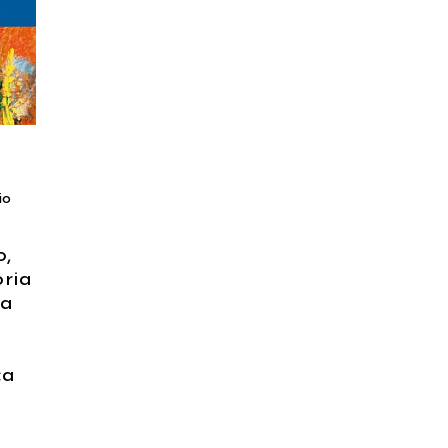
io
o,
oria
ia
ca