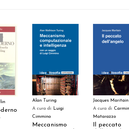
AGGIUNGI AL
AGGIUNGI AL
TTO
CARRELLO
CARRELLO
Alan Turing
Jacques Maritain
lin
A cura di:
Luigi
A cura di:
Carmi
oderno
Cimmino
Matarazzo
€
Meccanismo
Il peccato