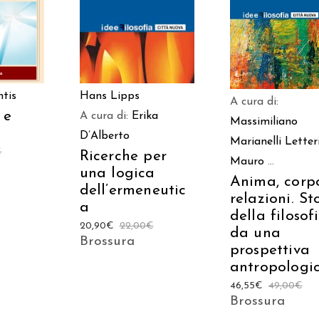
CARRELLO
CARRELLO
ntis
Hans Lipps
A cura di:
 e
A cura di:
Erika
Massimiliano
D’Alberto
Marianelli
Letter
€
Ricerche per
Mauro
...
una logica
Anima, corp
dell’ermeneutic
relazioni. St
a
della filosof
20,90
€
22,00
€
da una
Brossura
prospettiva
antropologi
46,55
€
49,00
€
Brossura