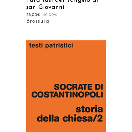
Parafrasi del Vangelo di
san Giovanni
38,00
€
40,00
€
Brossura
AGGIUNGI AL CARRELLO