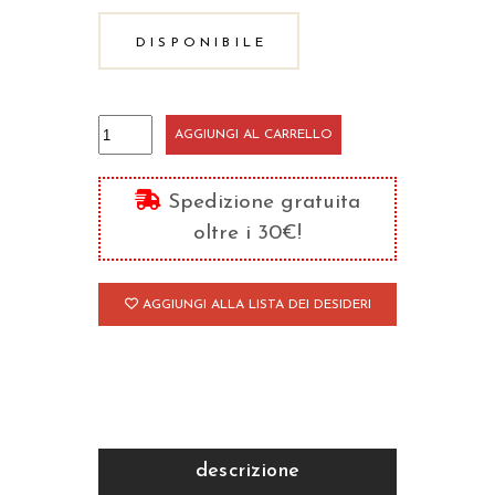
DISPONIBILE
Commento
AGGIUNGI AL CARRELLO
alla
lettera
Spedizione gratuita
ai
oltre i 30€!
Romani
quantità
AGGIUNGI ALLA LISTA DEI DESIDERI
descrizione