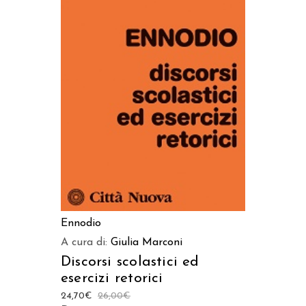
AGGIUNGI AL CARRELLO
Ennodio
A cura di:
Giulia Marconi
Discorsi scolastici ed
esercizi retorici
24,70
€
26,00
€