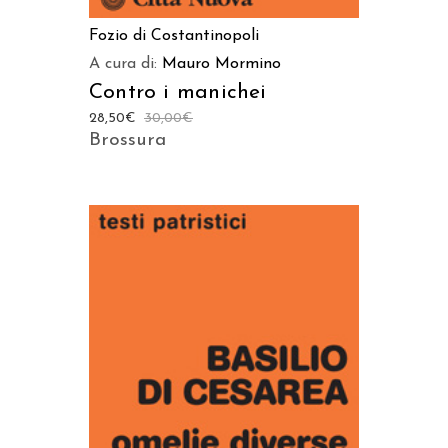
Fozio di Costantinopoli
A cura di:
Mauro Mormino
Contro i manichei
28,50
€
30,00
€
Brossura
AGGIUNGI AL CARRELLO