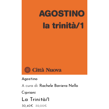
AGGIUNGI AL CARRELLO
Agostino
A cura di:
Rachele Baviera
Nello
Cipriani
La Trinità/1
30,40
€
32,00
€