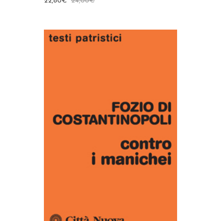
22,80
€
24,00
€
AGGIUNGI AL CARRELLO