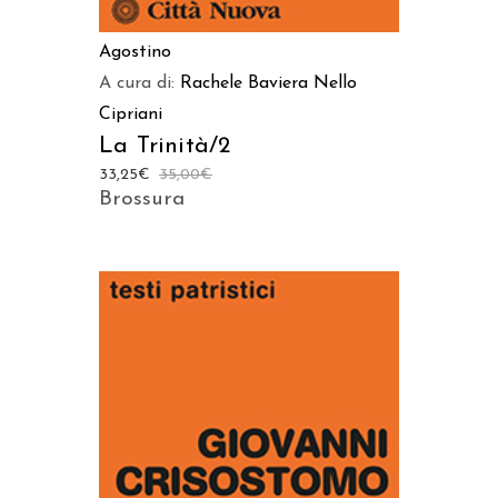
Agostino
A cura di:
Rachele Baviera
Nello
Cipriani
La Trinità/2
33,25
€
35,00
€
Brossura