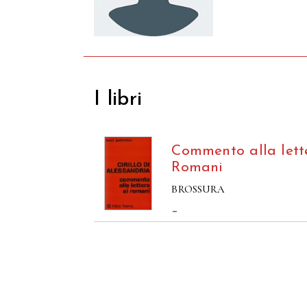
I libri
Commento alla lett
Romani
BROSSURA
–