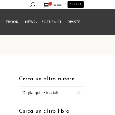
0
ACCEDI
0,00
€
EBOOK
NEWS
SOSTIENICI
RIVISTE
essun prodotto nel carrello.
Cerca un altro autore
Cerca un altro libro