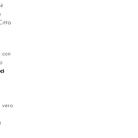
 è
o
Città
o con
io
ci
l vero
i