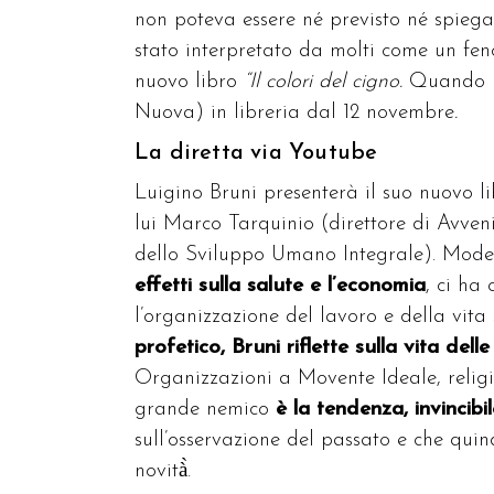
non poteva essere né previsto né spiegat
stato inter­pretato da molti come un fen
nuovo libro
“Il colori del cigno.
Quando le
Nuova) in libreria dal 12 novembre
.
La diretta via Youtube
Luigino Bruni presenterà il suo nuovo li
lui Marco Tarquinio (direttore di Avvenire
dello Sviluppo Umano Integrale). Moder
effetti sulla salute e l’economia
, ci ha
l’organizzazione del lavoro e della vita 
profetico, Bruni riflette sulla vita dell
Organizzazioni a Movente Ideale, religio
grande nemico
è la tendenza, invincibil
sull’osservazione del passato e che qui
novità̀.