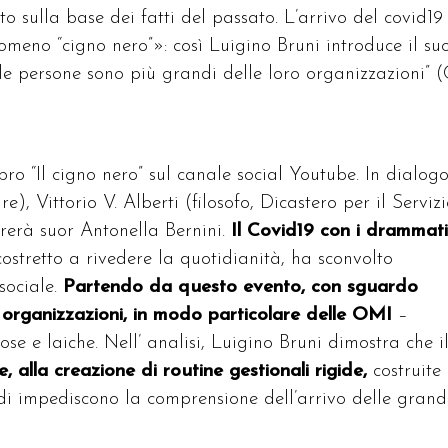
o sulla base dei fatti del passato. L’arrivo del covid19
omeno “cigno nero”»: così Luigino Bruni introduce il su
 persone sono più grandi delle loro organizzazioni” (
bro “Il cigno nero” sul canale social Youtube. In dialog
), Vittorio V. Alberti (filosofo, Dicastero per il Serviz
erà suor Antonella Bernini.
Il Covid19 con i drammati
 costretto a rivedere la quotidianità, ha sconvolto
sociale.
Partendo da questo evento, con sguardo
e organizzazioni,
in modo particolare delle OMI
–
se e laiche. Nell’ analisi, Luigino Bruni dimostra che i
e, alla creazione di routine gestionali rigide,
costruite
ndi impediscono la comprensione dell’arrivo delle grand