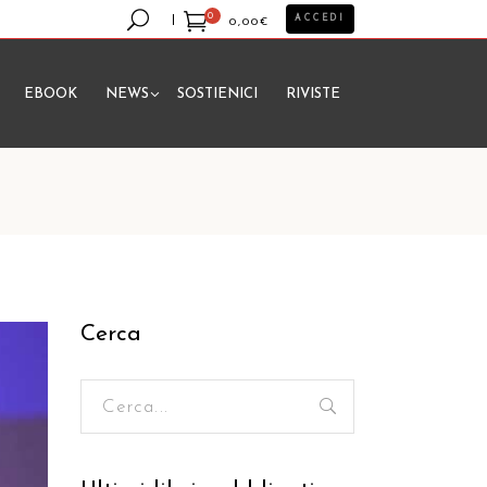
0
ACCEDI
0,00
€
EBOOK
NEWS
SOSTIENICI
RIVISTE
essun prodotto nel carrello.
Cerca
Ricerca
per: