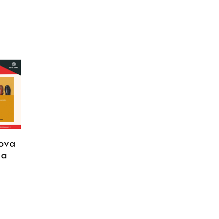
uova
ma