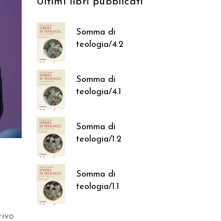
Ultimi libri pubblicati
Somma di
teologia/4.2
37,05
€
Somma di
teologia/4.1
37,05
€
Somma di
teologia/1.2
37,05
€
Somma di
teologia/1.1
37,05
€
rrivo