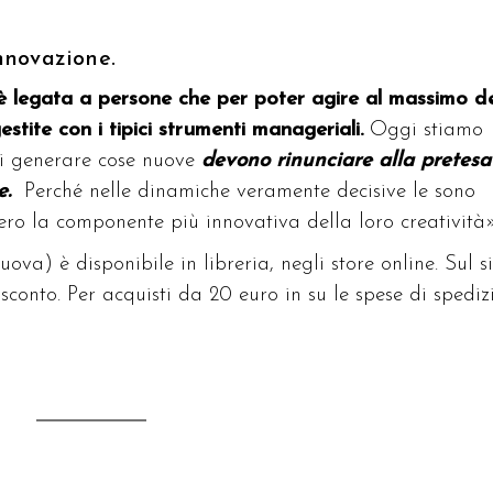
nnovazione.
 è legata a perso­ne che per poter agire al massimo de
stite con i tipici stru­menti manageriali.
Oggi stiamo
di generare cose nuove
devono rinunciare alla prete­sa
e.
Perché nelle dinamiche veramente decisive le sono
ero la com­ponente più innovativa della loro creatività»
ova) è disponibile in libreria, negli store online. Sul si
conto. Per acquisti da 20 euro in su le spese di spediz