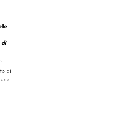
lle
 di
.
to di
ione