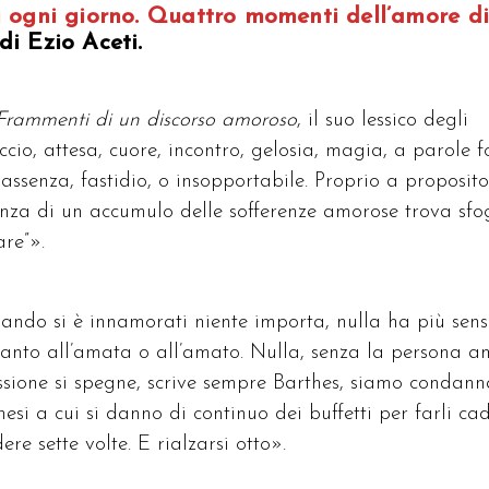
 ogni giorno. Quattro momenti dell’amore di
 di Ezio Aceti.
Frammenti di un discorso amoroso
, il suo lessico degli
io, attesa, cuore, incontro, gelosia, magia, a parole f
assenza, fastidio, o insopportabile. Proprio a proposito
enza di un accumulo delle sofferenze amorose trova sfo
are”».
ando si è innamorati niente importa, nulla ha più sens
canto all’amata o all’amato. Nulla, senza la persona a
ssione si spegne, scrive sempre Barthes, siamo condann
si a cui si danno di continuo dei buffetti per farli ca
ere sette volte. E rialzarsi otto».