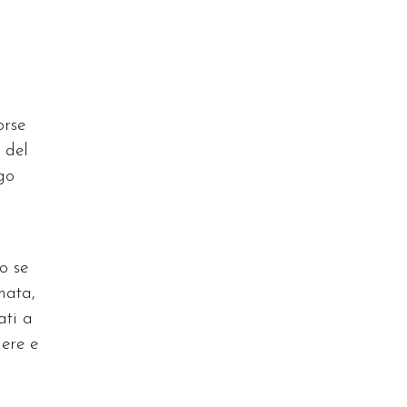
orse
 del
go
o se
mata,
ati a
dere e