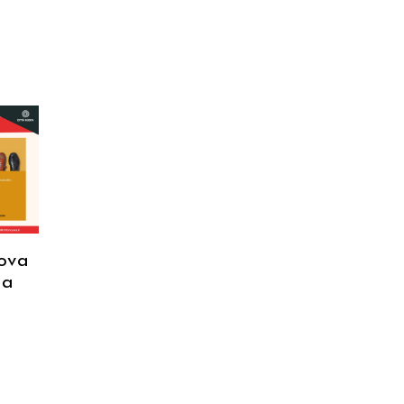
uova
ma