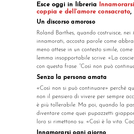
Esce oggi in libreria
Innamorarsi
coppia e dell’amore consacrato
,
Un discorso amoroso
Roland Barthes, quando costruisce, nei
innamorati, accosta parole come abbracc
meno attese in un contesto simile, come 
lemma insopportabile scrive: «La cosci
con questa frase: “Così non può continu
Senza la persona amata
«Così non si può continuare» perché qu
non il pensiero di vivere per sempre ac
è più tollerabile. Ma poi, quando la pa
diventare come quei pupazzetti giappone
loro si rimettono su. «Così è la vita: Cad
Innamorarsi ogni giorno