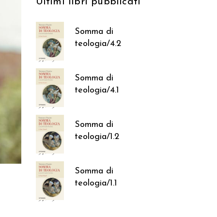
Ultimi libri pubblicati
Somma di
teologia/4.2
37,05
€
Somma di
teologia/4.1
37,05
€
Somma di
teologia/1.2
37,05
€
Somma di
teologia/1.1
37,05
€