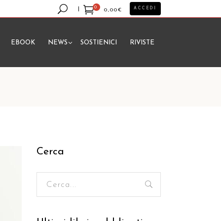
0
ACCEDI
0,00
€
EBOOK
NEWS
SOSTIENICI
RIVISTE
essun prodotto nel carrello.
Cerca
Ricerca
per: