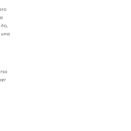
bro
za
ito,
e una
orso
per