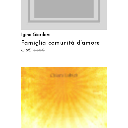
Igino Giordani
Famiglia comunità d’amore
6,18
€
6,50
€