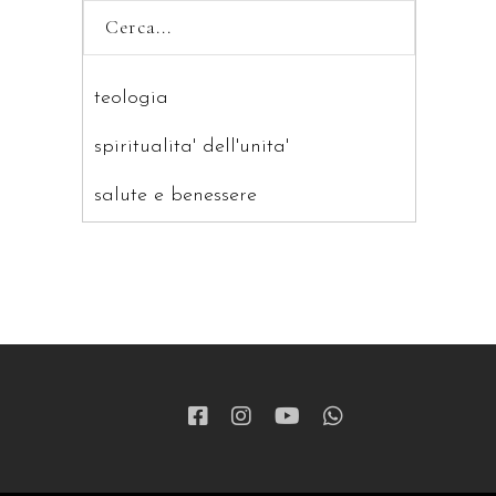
teologia
spiritualita' dell'unita'
salute e benessere
saggistica
ragazzi
patristica
narrativa
letteratura spirituale
grandi opere