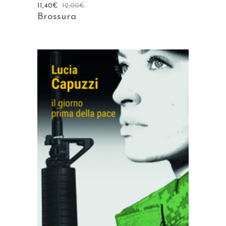
11,40
€
12,00
€
Brossura
AGGIUNGI AL CARRELLO