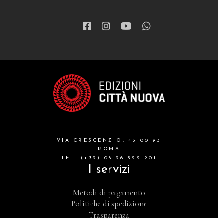
narrativa
letteratura spirituale
grandi opere
formazione cristiana e liturgia
catalogo storico
bibbia
VIA CRESCENZIO, 43 00193
attualita'
ROMA
TEL. (+39) 06 96 522 201
I servizi
Metodi di pagamento
Politiche di spedizione
Trasparenza