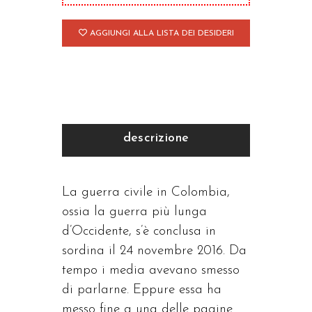
pace
quantità
AGGIUNGI ALLA LISTA DEI DESIDERI
descrizione
La guerra civile in Colombia,
ossia la guerra più lunga
d’Occidente, s’è conclusa in
sordina il 24 novembre 2016. Da
tempo i media avevano smesso
di parlarne. Eppure essa ha
messo fine a una delle pagine