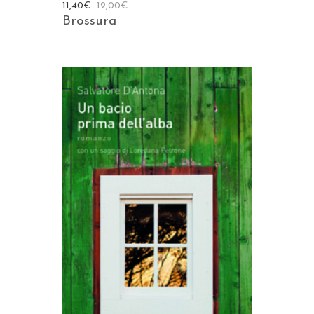
11,40
€
12,00
€
Brossura
AGGIUNGI AL CARRELLO