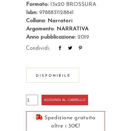
Formato:
13x20 BROSSURA
Isbn:
9788831128841
Collana
:
Narratori
Argomento
:
NARRATIVA
Anno pubblicazione:
2019
Condividi:
DISPONIBILE
Il
AGGIUNGI AL CARRELLO
giorno
prima
Spedizione gratuita
della
oltre i 30€!