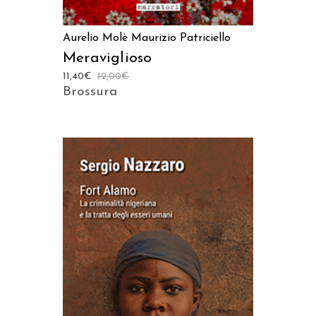
Aurelio Molè
Maurizio Patriciello
Meraviglioso
11,40
€
12,00
€
Brossura
AGGIUNGI AL CARRELLO