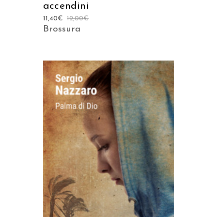
accendini
11,40
€
12,00
€
Brossura
AGGIUNGI AL CARRELLO