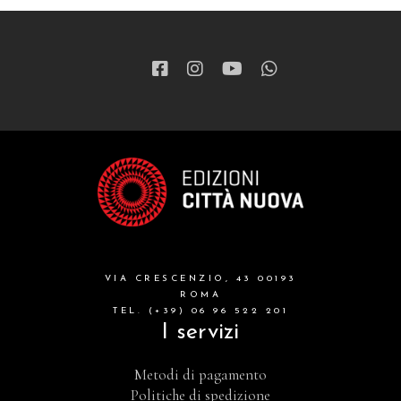
patristica
narrativa
letteratura spirituale
grandi opere
formazione cristiana e liturgia
catalogo storico
bibbia
VIA CRESCENZIO, 43 00193
attualita'
ROMA
TEL. (+39) 06 96 522 201
I servizi
Metodi di pagamento
Politiche di spedizione