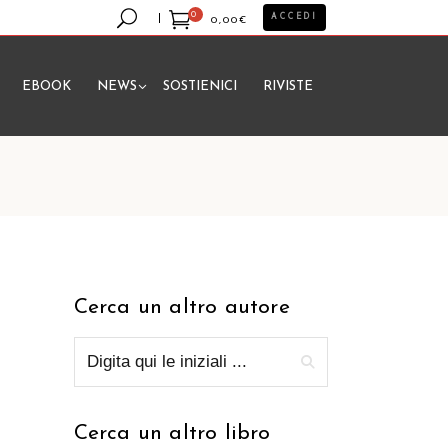
0
ACCEDI
0,00
€
EBOOK
NEWS
SOSTIENICI
RIVISTE
essun prodotto nel carrello.
Cerca un altro autore
Cerca un altro libro