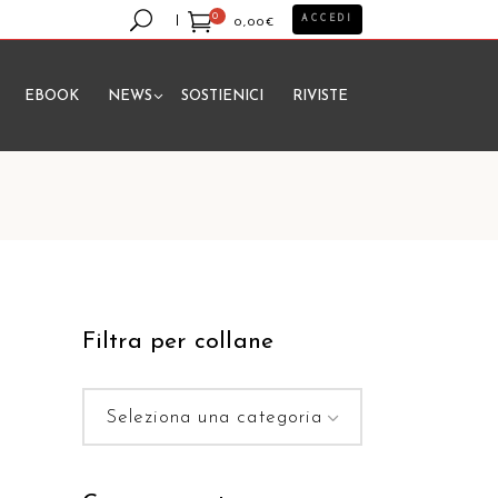
0
ACCEDI
0,00
€
EBOOK
NEWS
SOSTIENICI
RIVISTE
essun prodotto nel carrello.
Filtra per collane
Seleziona una categoria