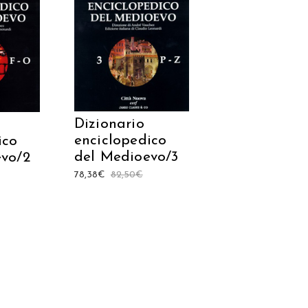
ARRELLO
AGGIUNGI AL CARRELLO
Dizionario
enciclopedico
ico
del Medioevo/3
evo/2
78,38
€
82,50
€