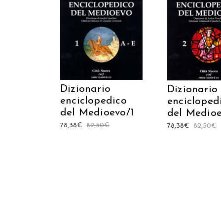
AGGIUNGI AL CARRELLO
AGGIUNGI AL C
Dizionario
Dizionario
enciclopedico
encicloped
del Medioevo/1
del Medio
78,38
€
82,50
€
78,38
€
82,50
€