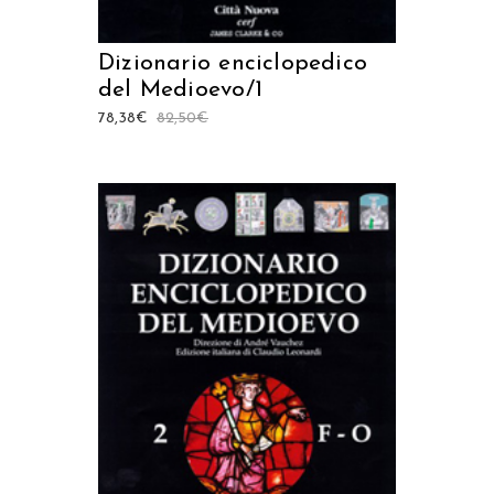
Dizionario enciclopedico
del Medioevo/1
78,38
€
82,50
€
AGGIUNGI AL CARRELLO