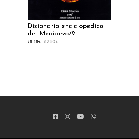
Dizionario enciclopedico
del Medioevo/2
78,38
€
82,50
€