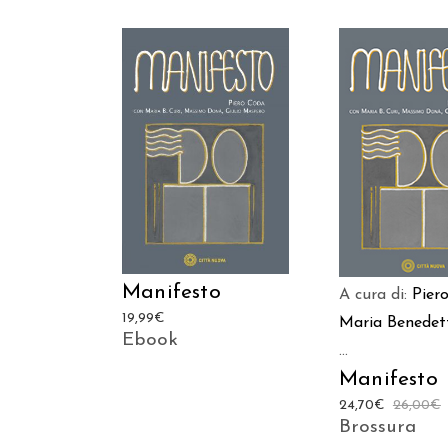
AGGIUNGI AL CARRELLO
AGGIUNGI AL C
Manifesto
A cura di:
Pier
19,99
€
Maria Benedet
Ebook
...
Manifesto
24,70
€
26,00
€
Brossura