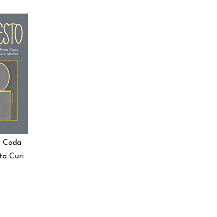
ARRELLO
o Coda
ta Curi