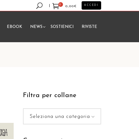
0
ACCEDI
0,00
€
EBOOK
NEWS
SOSTIENICI
RIVISTE
essun prodotto nel carrello.
Filtra per collane
Seleziona una categoria