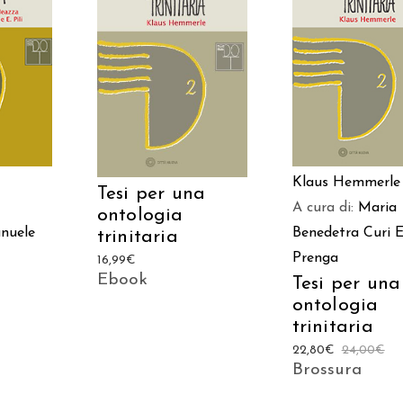
ARRELLO
AGGIUNGI AL CAR
AGGIUNGI AL CARRELLO
Klaus Hemmerle
Tesi per una
A cura di:
Maria
ontologia
nuele
Benedetra Curi
E
trinitaria
Prenga
16,99
€
Ebook
Tesi per una
ontologia
trinitaria
22,80
€
24,00
€
Brossura