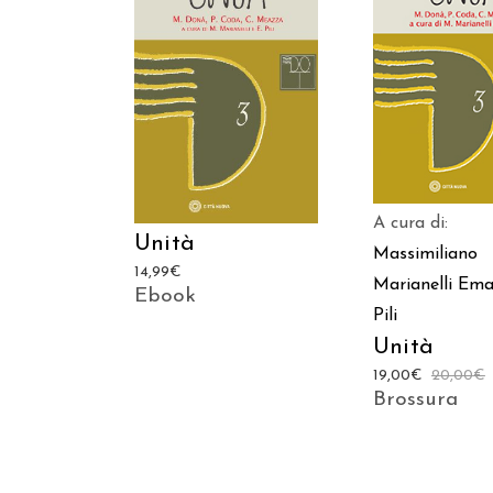
AGGIUNGI AL C
AGGIUNGI AL CARRELLO
A cura di:
Unità
Massimiliano
14,99
€
Marianelli
Ema
Ebook
Pili
Unità
19,00
€
20,00
€
Brossura