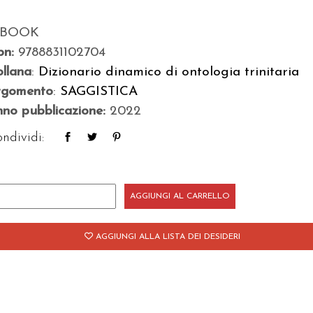
-BOOK
bn:
9788831102704
llana
:
Dizionario dinamico di ontologia trinitaria
rgomento
:
SAGGISTICA
no pubblicazione:
2022
ndividi:
si
AGGIUNGI AL CARRELLO
er
na
AGGIUNGI ALLA LISTA DEI DESIDERI
tologia
initaria
antità