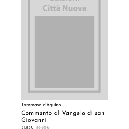
LEGGI TUTTO
Tommaso d’Aquino
Commento al Vangelo di san
Giovanni
31,83
€
33,50
€