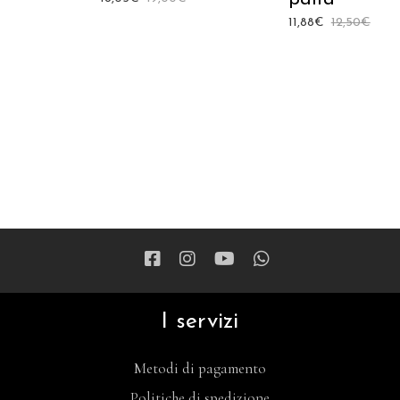
11,88
€
12,50
€
I servizi
Metodi di pagamento
Politiche di spedizione