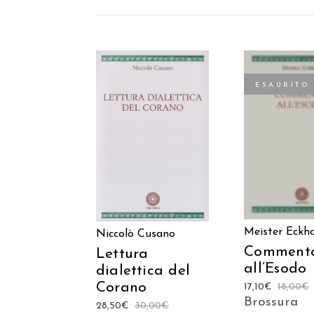
ESAURITO
AGGIUNGI AL
LEGGI TU
CARRELLO
Meister Eckh
Niccolò Cusano
Comment
Lettura
all’Esodo
dialettica del
Corano
17,10
€
18,00
€
Brossura
28,50
€
30,00
€