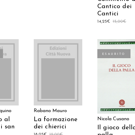
Cantico dei
Cantici
14,25
€
15,00
€
ESAURITO
AGGIUNGI AL
TTO
LEGGI TUTTO
CARRELLO
quino
Rabano Mauro
 al
La formazione
Nicola Cusano
i san
dei chierici
Il gioco dell
palla
18,05
€
19,00
€