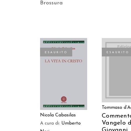
Brossura
ESAURITO
ESAURITO
LEGGI TU
LEGGI TUTTO
Tommaso d’A
Nicola Cabasilas
Commento
Vangelo d
A cura di:
Umberto
Giovanni