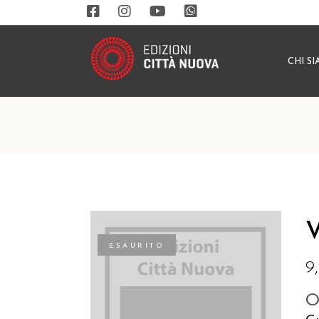
CHI S
V
ESAURITO
9
O