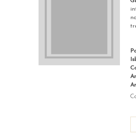
Gu
in
n
tr
P
Is
Co
A
An
Co