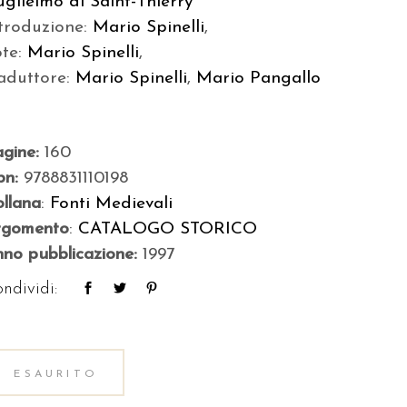
glielmo di Saint-Thierry
troduzione:
Mario Spinelli
,
ote:
Mario Spinelli
,
aduttore:
Mario Spinelli
,
Mario Pangallo
agine:
160
bn:
9788831110198
llana
:
Fonti Medievali
rgomento
:
CATALOGO STORICO
no pubblicazione:
1997
ndividi:
ESAURITO