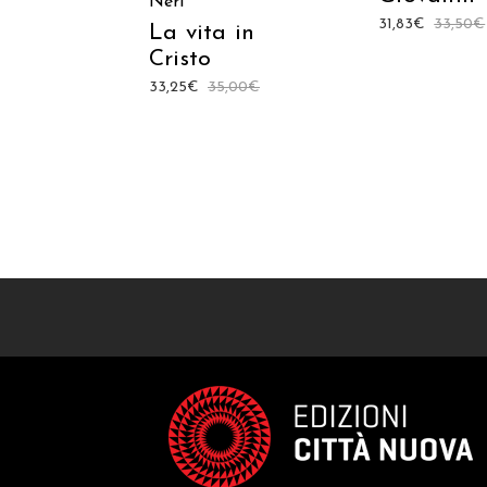
Neri
31,83
€
33,50
€
La vita in
Cristo
33,25
€
35,00
€