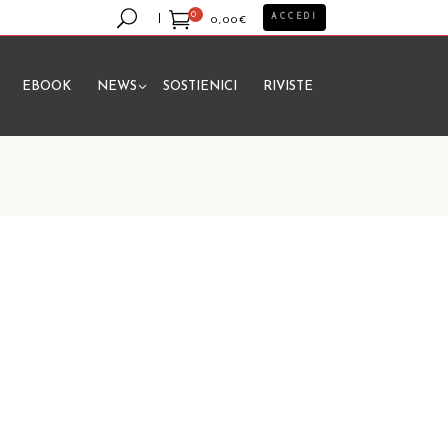
0
ACCEDI
0,00
€
EBOOK
NEWS
SOSTIENICI
RIVISTE
essun prodotto nel carrello.