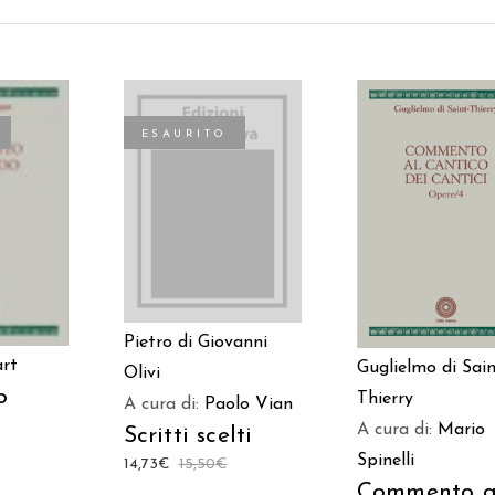
ESAURITO
AGGIUNGI AL
LEGGI TUTTO
TTO
CARRELLO
Pietro di Giovanni
art
Guglielmo di Sain
Olivi
o
Thierry
A cura di:
Paolo Vian
A cura di:
Mario
Scritti scelti
Spinelli
14,73
€
15,50
€
Commento a