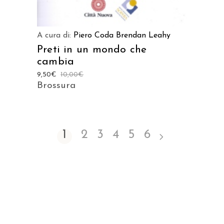
A cura di:
Piero Coda
Brendan Leahy
Preti in un mondo che
cambia
9,50
€
10,00
€
Brossura
1
2
3
4
5
6