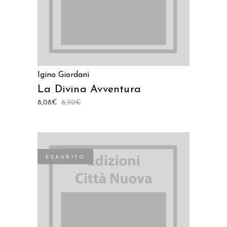
Igino Giordani
La Divina Avventura
8,08
€
8,50
€
ESAURITO