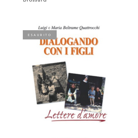
Brossura
ESAURITO
LEGGI TUTTO