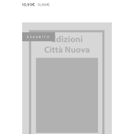
10,93
€
11,50
€
ESAURITO
LEGGI TUTTO