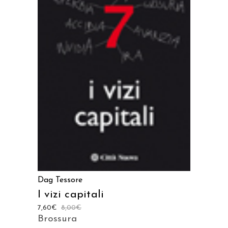
AGGIUNGI AL CARRELLO
Dag Tessore
I vizi capitali
7,60
€
8,00
€
Brossura