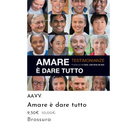
AGGIUNGI AL CARRELLO
AA.VV.
Amare è dare tutto
9,50
€
10,00
€
Brossura