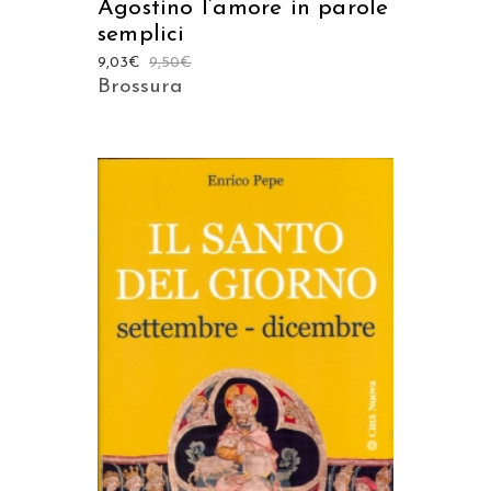
Agostino l’amore in parole
semplici
9,03
€
9,50
€
Brossura
AGGIUNGI AL CARRELLO