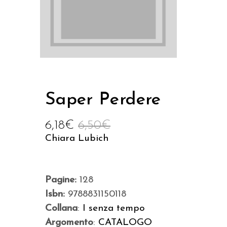
Saper Perdere
6,18
€
6,50
€
Chiara Lubich
Pagine:
128
Isbn:
9788831150118
Collana
:
I senza tempo
Argomento
:
CATALOGO