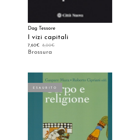
Dag Tessore
I vizi capitali
7,60
€
8,00
€
Brossura
ESAURITO
LEGGI TUTTO