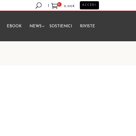
0
ACCEDI
0,00
€
EBOOK
NEWS
SOSTIENICI
RIVISTE
essun prodotto nel carrello.