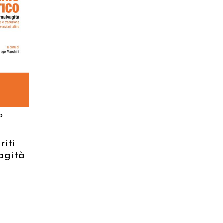
ARRELLO
o
riti
agità