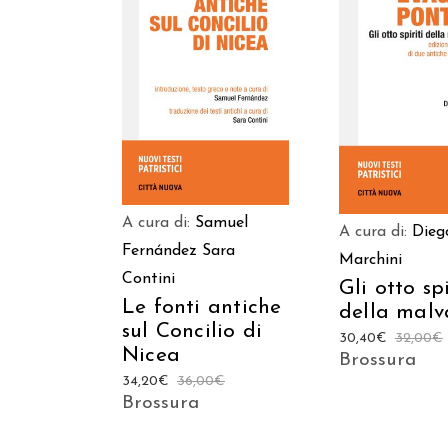
AGGIUNGI AL CARRELLO
AGGIUNGI AL C
A cura di:
Samuel
A cura di:
Dieg
Fernández
Sara
Marchini
Contini
Gli otto spi
Le fonti antiche
della malv
sul Concilio di
30,40
€
32,00
€
Nicea
Brossura
34,20
€
36,00
€
Brossura