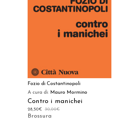
AGGIUNGI AL CARRELLO
Fozio di Costantinopoli
A cura di:
Mauro Mormino
Contro i manichei
28,50
€
30,00
€
Brossura