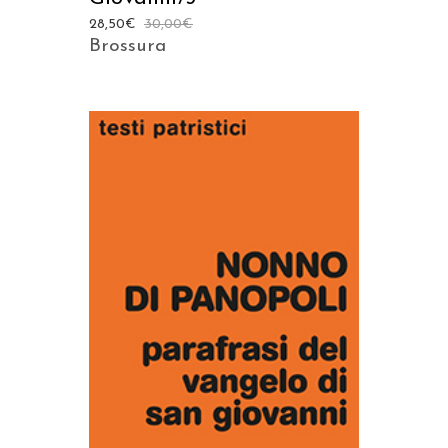
28,50
€
30,00
€
Brossura
AGGIUNGI AL CARRELLO