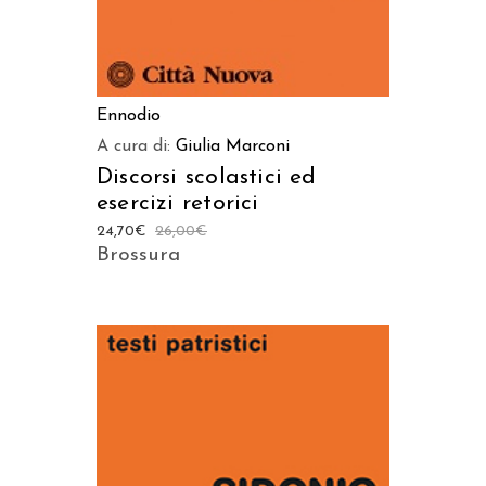
Ennodio
A cura di:
Giulia Marconi
Discorsi scolastici ed
esercizi retorici
24,70
€
26,00
€
Brossura