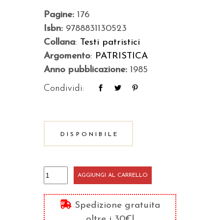
Pagine:
176
Isbn:
9788831130523
Collana
:
Testi patristici
Argomento
:
PATRISTICA
Anno pubblicazione:
1985
Condividi:
DISPONIBILE
Vita
AGGIUNGI AL CARRELLO
di
san
Spedizione gratuita
Martino
oltre i 30€!