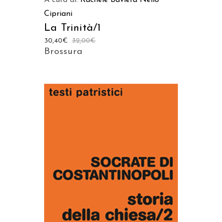
A cura di:
Rachele Baviera
Nello
Cipriani
La Trinità/1
30,40
€
32,00
€
Brossura
AGGIUNGI AL CARRELLO