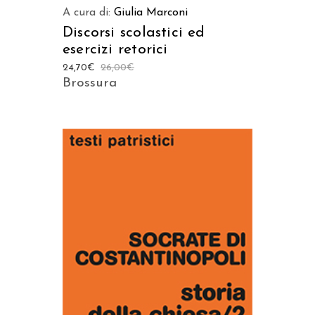
A cura di:
Giulia Marconi
Discorsi scolastici ed
esercizi retorici
24,70
€
26,00
€
Brossura
AGGIUNGI AL CARRELLO