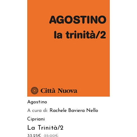
AGGIUNGI AL CARRELLO
Agostino
A cura di:
Rachele Baviera
Nello
Cipriani
La Trinità/2
33,25
€
35,00
€