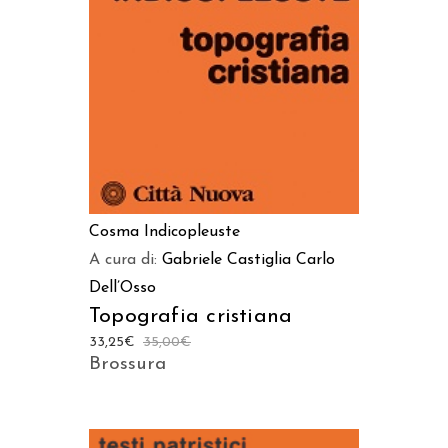
AGGIUNGI AL CARRELLO
Cosma Indicopleuste
A cura di:
Gabriele Castiglia
Carlo
Dell’Osso
Topografia cristiana
33,25
€
35,00
€
Brossura