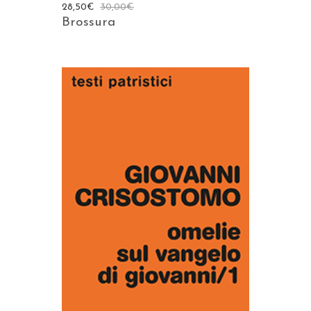
28,50
€
30,00
€
Brossura
AGGIUNGI AL CARRELLO