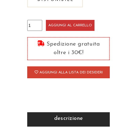
DISPONIBILE
Vita
AGGIUNGI AL CARRELLO
di
Gregorio
Spedizione gratuita
Taumaturgo
oltre i 30€!
quantità
AGGIUNGI ALLA LISTA DEI DESIDERI
descrizione