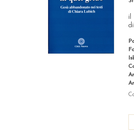
St
i
d
P
F
Is
Co
A
An
Co