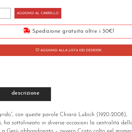
tto
AGGIUNGI AL CARRELLO
angelo
Spedizione gratuita oltre i 30€!
el
AGGIUNGI ALLA LISTA DEI DESIDERI
ido
antità
descrizione
 grido”, con queste parole Chiara Lubich (1920-2008),
 ha sottolineato in diverse occasioni la centralità dell
rno a Gesù abbandonato – ovvero Cristo colto nel mome