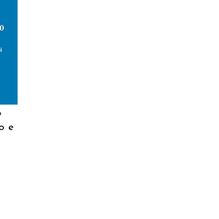
o
o e