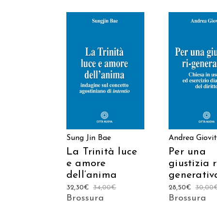
AGGIUNGI AL
AGGIUNGI
CARRELLO
CARREL
Sung Jin Bae
Andrea Giovi
La Trinità luce
Per una
e amore
giustizia r
dell’anima
generativ
32,30
€
34,00
€
28,50
€
30,00
Brossura
Brossura