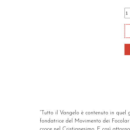
Tu
il
V
in
qu
gr
qu
“Tutto il Vangelo è contenuto in quel
fondatrice del Movimento dei Focolari,
croce nel Cristianesimo. E così atto