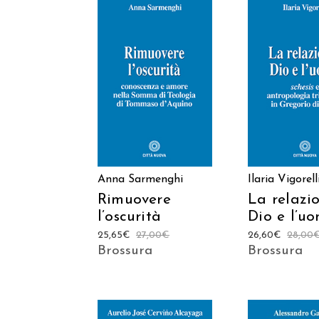
AGGIUNGI AL
AGGIUNGI
CARRELLO
CARREL
Anna Sarmenghi
Ilaria Vigorell
Rimuovere
La relazio
l’oscurità
Dio e l’u
25,65
€
27,00
€
26,60
€
28,00
Brossura
Brossura