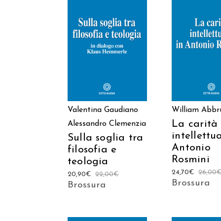
AGGIUNGI AL
AGGIUNGI
CARRELLO
CARREL
Valentina Gaudiano
William Abbr
La carità
Alessandro Clemenzia
intellettu
Sulla soglia tra
Antonio
filosofia e
Rosmini
teologia
24,70
€
26,00
20,90
€
22,00
€
Brossura
Brossura