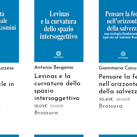
 AL
AGGIUNGI AL
AGGIUNGI AL
LO
CARRELLO
CARRELLO
Antonio Bergamo
uzzese
Giammaria Canu
Levinas e la
Pensare la f
curvatura dello
ale in
nell’orizzont
spazio
della salvez
intersoggettivo
30,40
€
32,00
€
Brossura
18,05
€
19,00
€
€
Brossura