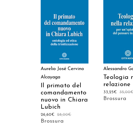
AGGIUNGI AL
AGGIUNGI
CARRELLO
CARREL
Alessandro Ga
Aurelio José Cervino
Teologia 
Alcayaga
relazione
Il primato del
comandamento
33,25
€
35,00
Brossura
nuovo in Chiara
Lubich
26,60
€
28,00
€
Brossura