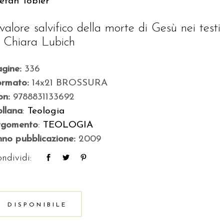
efan Tobler
l valore salvifico della morte di Gesù nei testi
i Chiara Lubich
agine:
336
ormato:
14x21 BROSSURA
bn:
9788831133692
llana
:
Teologia
rgomento
:
TEOLOGIA
no pubblicazione:
2009
ndividi:
DISPONIBILE