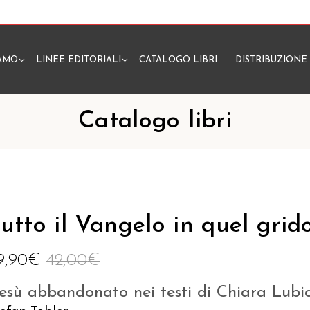
IAMO
LINEE EDITORIALI
CATALOGO LIBRI
DISTRIBUZIONE
N
Catalogo libri
utto il Vangelo in quel grid
9,90
€
42,00
€
esù abbandonato nei testi di Chiara Lubi