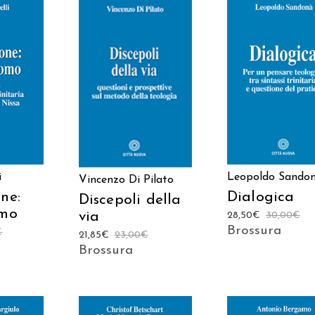
 AL
AGGIUNGI AL
AGGIUNGI AL
LO
CARRELLO
CARRELLO
i
Leopoldo Sando
Vincenzo Di Pilato
ne:
Dialogica
Discepoli della
omo
via
28,50
€
30,00
€
Brossura
€
21,85
€
23,00
€
Brossura