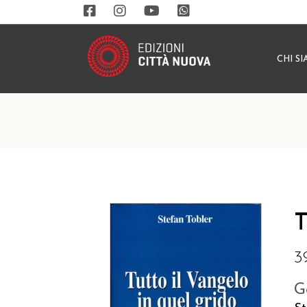
CHI S
T
3
G