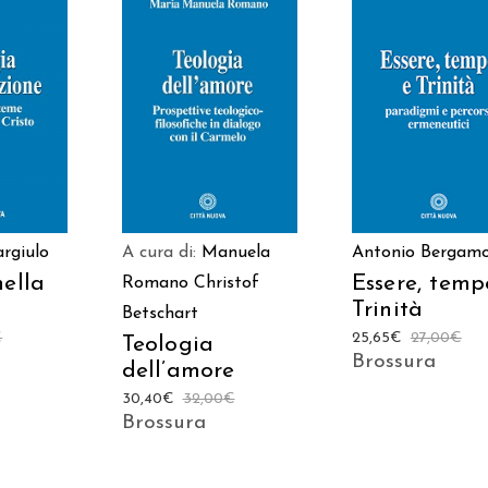
 AL
AGGIUNGI AL
AGGIUNGI AL
LO
CARRELLO
CARRELLO
rgiulo
A cura di:
Manuela
Antonio Bergam
nella
Essere, temp
Romano
Christof
Trinità
Betschart
€
25,65
€
27,00
€
Teologia
Brossura
dell’amore
30,40
€
32,00
€
Brossura