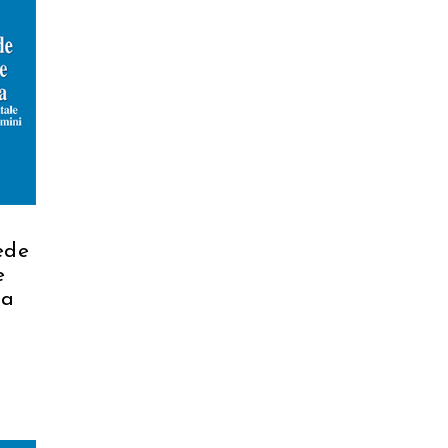
ede
e
za