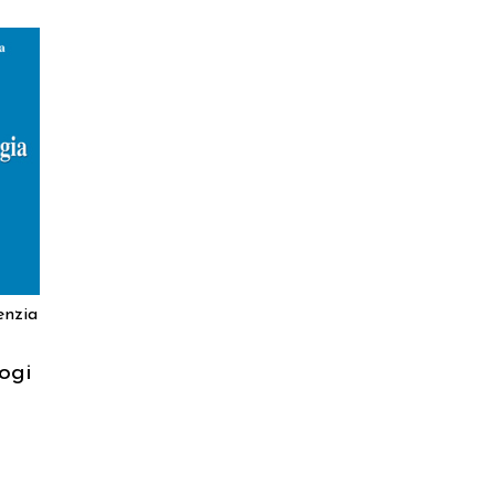
enzia
logi