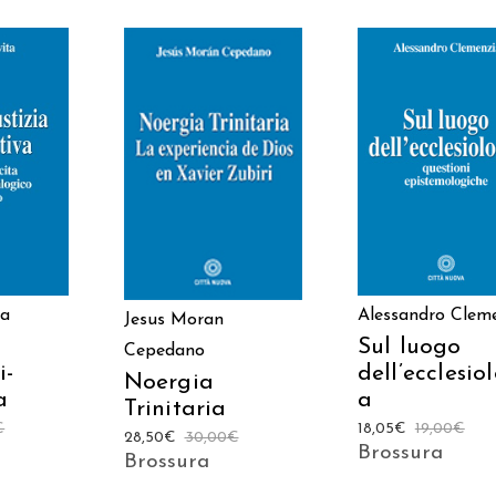
 AL
AGGIUNGI AL
AGGIUNGI AL
LO
CARRELLO
CARRELLO
ta
Alessandro Clem
Jesus Moran
Sul luogo
Cepedano
i-
dell’ecclesio
Noergia
a
a
Trinitaria
€
18,05
€
19,00
€
28,50
€
30,00
€
Brossura
Brossura