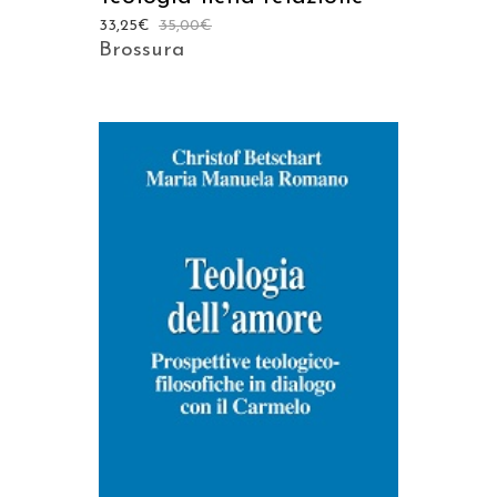
33,25
€
35,00
€
Brossura
AGGIUNGI AL CARRELLO