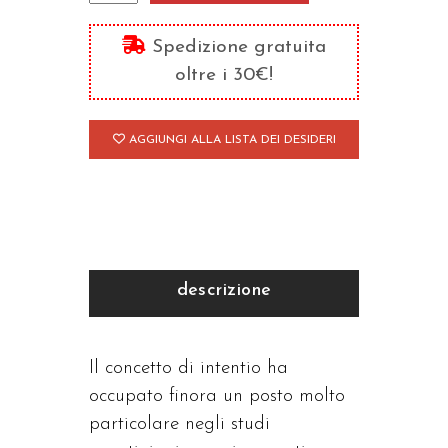
Trinità
luce
Spedizione gratuita
e
oltre i 30€!
amore
dell'anima
AGGIUNGI ALLA LISTA DEI DESIDERI
quantità
descrizione
Il concetto di intentio ha
occupato finora un posto molto
particolare negli studi