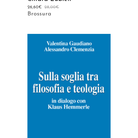
26,60
€
28,00
€
Brossura
AGGIUNGI AL CARRELLO