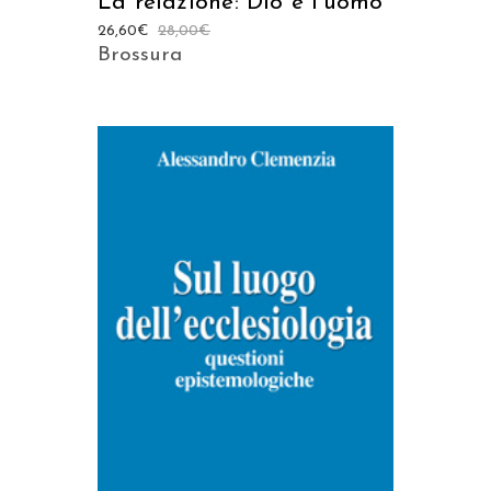
La relazione: Dio e l’uomo
26,60
€
28,00
€
Brossura
AGGIUNGI AL CARRELLO