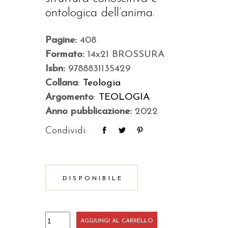
ontologica dell’anima.
Pagine:
408
Formato:
14x21 BROSSURA
Isbn:
9788831135429
Collana
:
Teologia
Argomento
:
TEOLOGIA
Anno pubblicazione:
2022
Condividi:
DISPONIBILE
La
AGGIUNGI AL CARRELLO