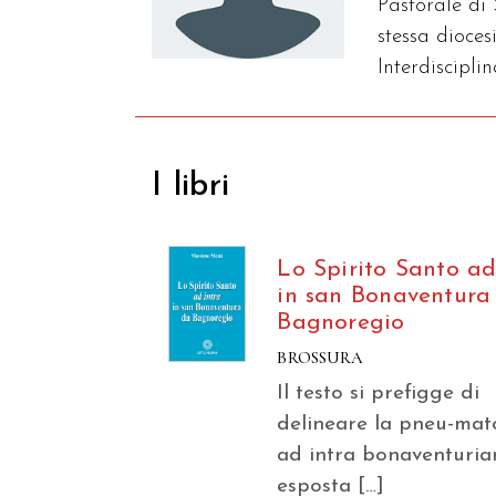
Pastorale di
stessa dioces
Interdiscipli
I libri
Lo Spirito Santo ad
in san Bonaventura
Bagnoregio
BROSSURA
Il testo si prefigge di
delineare la pneu-mat
ad intra bonaventuria
esposta […]