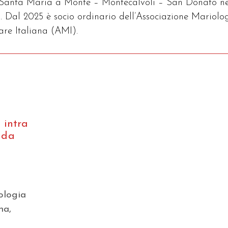
 Santa Maria a Monte – Montecalvoli – San Donato ne
i. Dal 2025 è socio ordinario dell’Associazione Mariolo
nare Italiana (AMI).
 intra
 da
ologia
na,