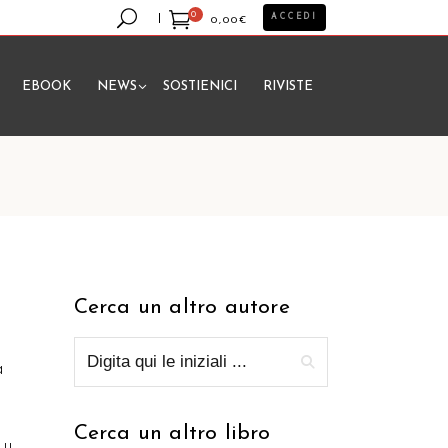
0
ACCEDI
0,00
€
EBOOK
NEWS
SOSTIENICI
RIVISTE
essun prodotto nel carrello.
Cerca un altro autore
a
Cerca un altro libro