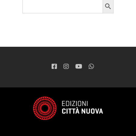
Search
for: