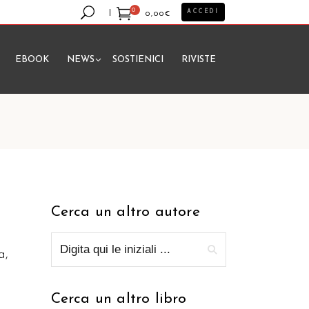
0
ACCEDI
0,00
€
EBOOK
NEWS
SOSTIENICI
RIVISTE
essun prodotto nel carrello.
Cerca un altro autore
a,
Cerca un altro libro