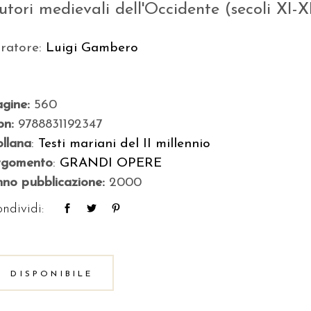
utori medievali dell'Occidente (secoli XI-XI
uratore:
Luigi Gambero
agine:
560
bn:
9788831192347
llana
:
Testi mariani del II millennio
rgomento
:
GRANDI OPERE
no pubblicazione:
2000
ndividi:
DISPONIBILE