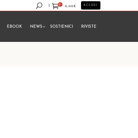
0
ACCEDI
0,00
€
EBOOK
NEWS
SOSTIENICI
RIVISTE
essun prodotto nel carrello.