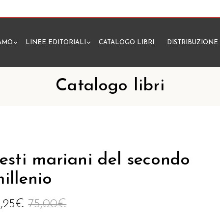
IAMO
LINEE EDITORIALI
CATALOGO LIBRI
DISTRIBUZIONE
N
Catalogo libri
esti mariani del secondo
illenio
1,25
€
75,00
€