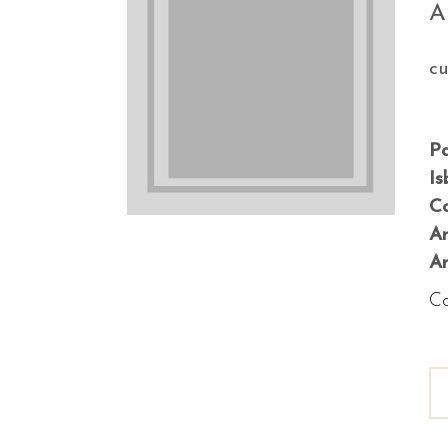
A
c
P
Is
Co
A
An
Co