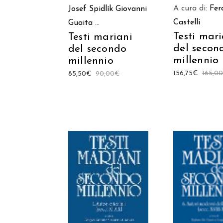
A cura di:
Fer
Josef Spidlík
Giovanni
Castelli
Guaita
...
Testi mari
Testi mariani
del secon
del secondo
millennio
millennio
156,75
€
165,0
85,50
€
90,00
€
AGGIUNGI AL
AGGIUNGI
CARRELLO
CARREL