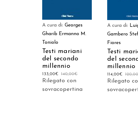
A cura di:
Georges
A cura di:
Lui
Gharib
Ermanno M.
Gambero
Ste
Toniolo
Fiores
Testi mariani
Testi mari
del secondo
del secon
millennio
millennio
133,00
€
140,00
€
114,00
€
120,0
Rilegato con
Rilegato c
sovracopertina
sovracoper