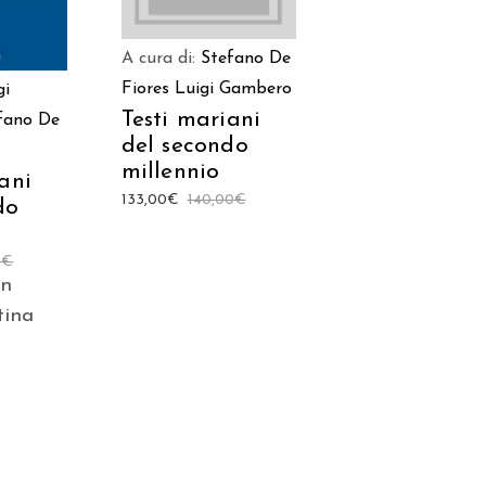
A cura di:
Stefano De
Fiores
Luigi Gambero
gi
Testi mariani
fano De
del secondo
millennio
ani
133,00
€
140,00
€
do
0
€
on
tina