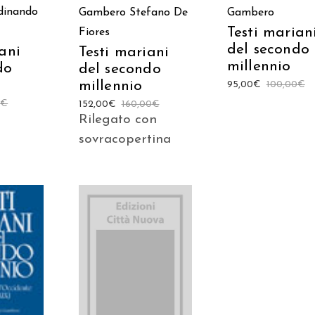
dinando
Gambero
Stefano De
Gambero
Testi marian
Fiores
del secondo
ani
Testi mariani
millennio
do
del secondo
millennio
95,00
€
100,00
€
0
€
152,00
€
160,00
€
Rilegato con
sovracopertina
AGGIUNGI AL
 AL
CARRELLO
LO