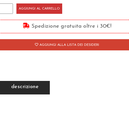
sti
AGGIUNGI AL CARRELLO
riani
l
Spedizione gratuita oltre i 30€!
econdo
llenio
AGGIUNGI ALLA LISTA DEI DESIDERI
antità
descrizione