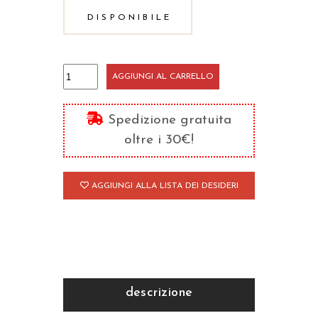
DISPONIBILE
Testi
AGGIUNGI AL CARRELLO
mariani
del
Spedizione gratuita
secondo
oltre i 30€!
millennio
quantità
AGGIUNGI ALLA LISTA DEI DESIDERI
descrizione