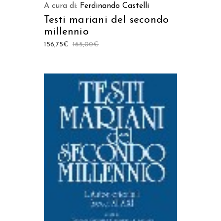
A cura di:
Ferdinando Castelli
Testi mariani del secondo
millennio
156,75
€
165,00
€
AGGIUNGI AL CARRELLO