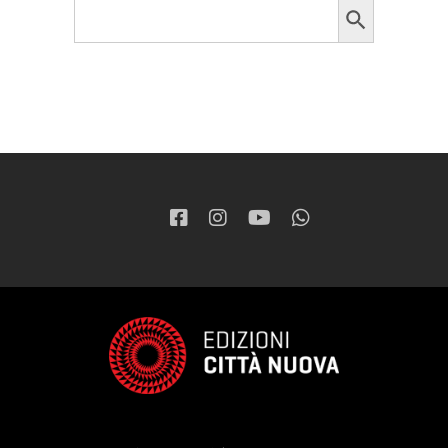
Search
for: