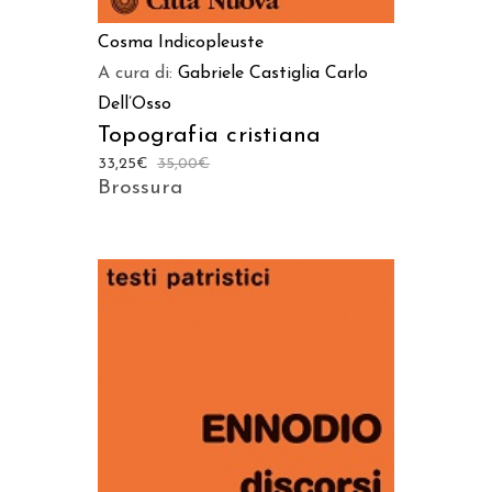
Cosma Indicopleuste
A cura di:
Gabriele Castiglia
Carlo
Dell’Osso
Topografia cristiana
33,25
€
35,00
€
Brossura
AGGIUNGI AL CARRELLO