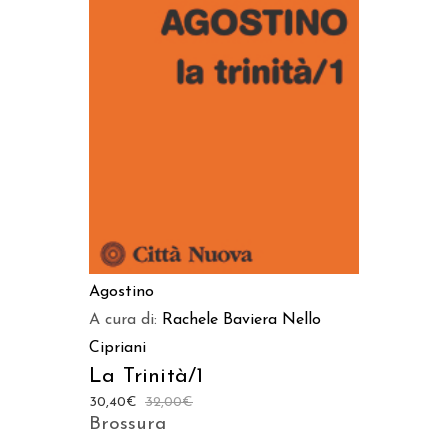
AGGIUNGI AL CARRELLO
Agostino
A cura di:
Rachele Baviera
Nello
Cipriani
La Trinità/1
30,40
€
32,00
€
Brossura