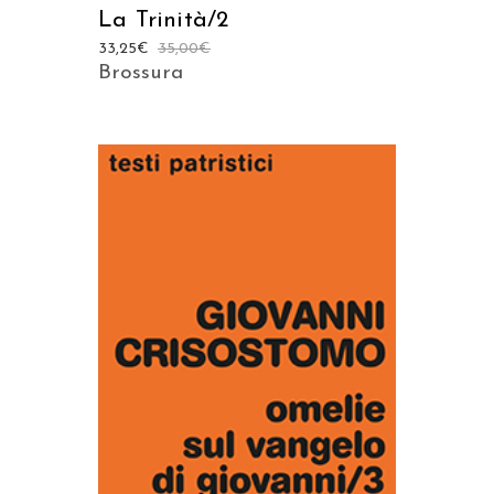
La Trinità/2
33,25
€
35,00
€
Brossura
AGGIUNGI AL CARRELLO