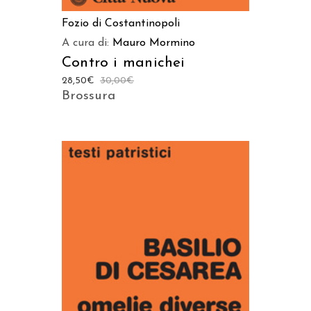
Fozio di Costantinopoli
A cura di:
Mauro Mormino
Contro i manichei
28,50
€
30,00
€
Brossura
AGGIUNGI AL CARRELLO