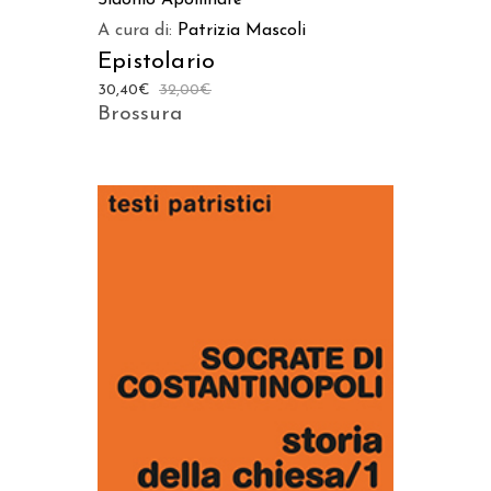
Sidonio Apollinare
A cura di:
Patrizia Mascoli
Epistolario
30,40
€
32,00
€
Brossura
AGGIUNGI AL CARRELLO