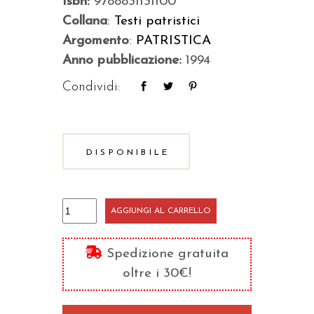
Isbn:
9788831131100
Collana
:
Testi patristici
Argomento
:
PATRISTICA
Anno pubblicazione:
1994
Condividi:
DISPONIBILE
Sui
AGGIUNGI AL CARRELLO
titoli
dei
Spedizione gratuita
Salmi
oltre i 30€!
quantità