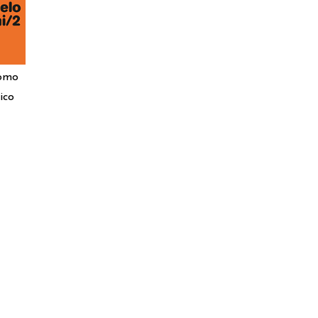
tomo
ico