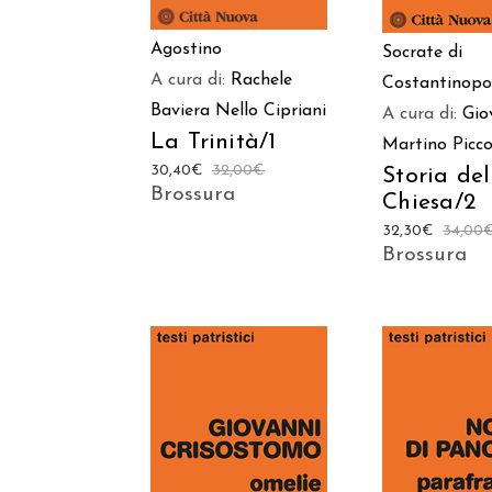
Agostino
Socrate di
A cura di:
Rachele
Costantinopo
Baviera
Nello Cipriani
A cura di:
Gio
La Trinità/1
Martino Picco
30,40
€
32,00
€
Storia del
Brossura
Chiesa/2
32,30
€
34,00
Brossura
AGGIUNGI
AGGIUNGI AL
CARREL
CARRELLO