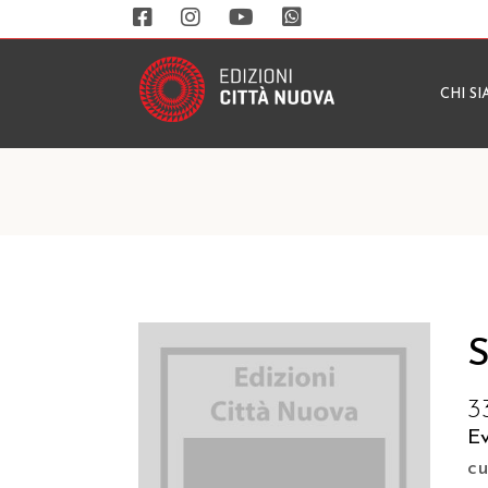
CHI S
S
3
Ev
c