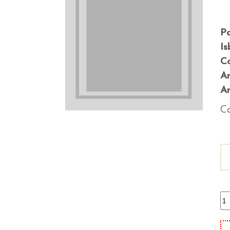
P
Is
Co
A
An
Co
St
ec
qu