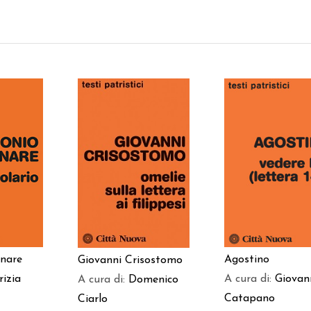
 AL
AGGIUNGI AL
AGGIUNGI AL
LO
CARRELLO
CARRELLO
inare
Agostino
Giovanni Crisostomo
rizia
A cura di:
Giovan
A cura di:
Domenico
Catapano
Ciarlo