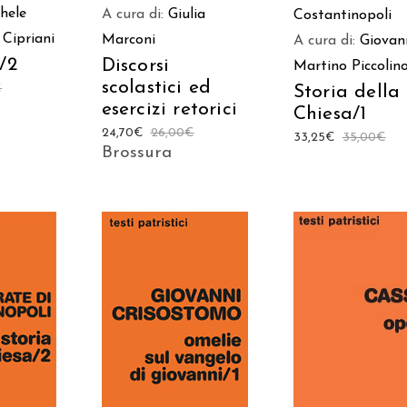
hele
A cura di:
Giulia
Costantinopoli
 Cipriani
Marconi
A cura di:
Giovan
/2
Discorsi
Martino Piccolin
scolastici ed
€
Storia della
esercizi retorici
Chiesa/1
24,70
€
26,00
€
33,25
€
35,00
€
Brossura
AGGIUNGI AL
AGGIUNGI AL
 AL
CARRELLO
CARRELLO
LO