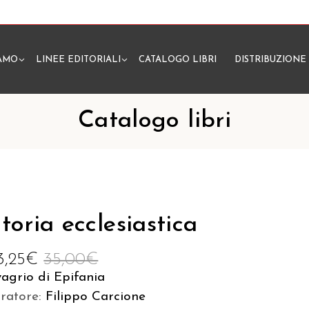
IAMO
LINEE EDITORIALI
CATALOGO LIBRI
DISTRIBUZIONE
N
Catalogo libri
toria ecclesiastica
3,25
€
35,00
€
agrio di Epifania
uratore:
Filippo Carcione