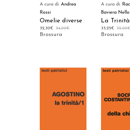
A cura di:
Andrea
A cura di:
Rac
Rossi
Baviera
Nello
Omelie diverse
La Trinità
32,30
€
34,00
€
33,25
€
35,00
Brossura
Brossura
AGGIUNGI AL
AGGIUNGI
CARRELLO
CARREL