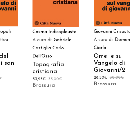
opoli
Giovanni Crisos
Cosma Indicopleuste
tteo
A cura di:
Domen
A cura di:
Gabriele
Ciarlo
Castiglia
Carlo
del
Omelie sul
Dell’Osso
i san
Vangelo di
Topografia
Giovanni/2
cristiana
€
28,50
€
30,00
€
33,25
€
35,00
€
Brossura
Brossura