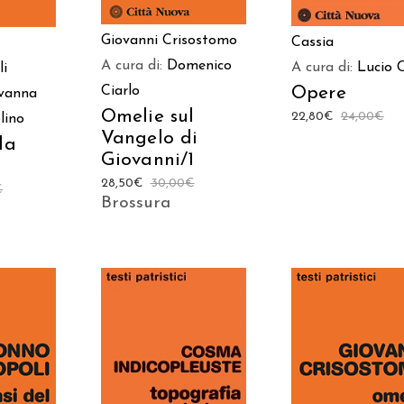
Giovanni Crisostomo
Cassia
A cura di:
Domenico
A cura di:
Lucio 
li
Opere
Ciarlo
vanna
Omelie sul
22,80
€
24,00
€
lino
Vangelo di
la
Giovanni/1
28,50
€
30,00
€
€
Brossura
 AL
AGGIUNGI AL
AGGIUNGI AL
LO
CARRELLO
CARRELLO