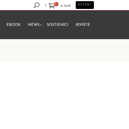
0
ACCEDI
0,00
€
EBOOK
NEWS
SOSTIENICI
RIVISTE
essun prodotto nel carrello.