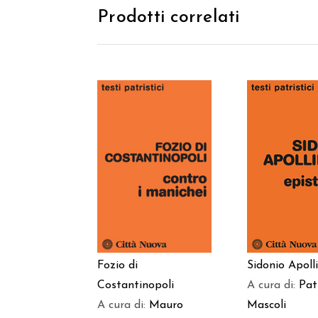
Prodotti correlati
AGGIUNGI AL
AGGIUNGI
CARRELLO
CARREL
Fozio di
Sidonio Apoll
Costantinopoli
A cura di:
Pat
A cura di:
Mauro
Mascoli