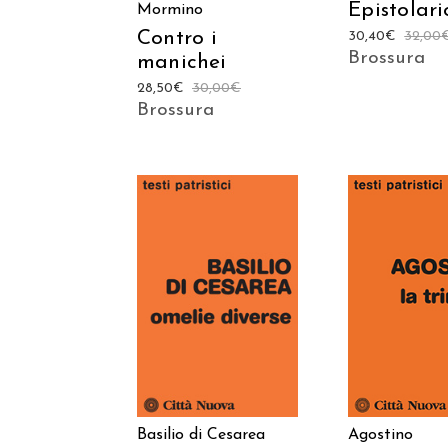
Epistolari
Mormino
Contro i
30,40
€
32,00
Brossura
manichei
28,50
€
30,00
€
Brossura
AGGIUNGI AL
AGGIUNGI
CARRELLO
CARREL
Basilio di Cesarea
Agostino