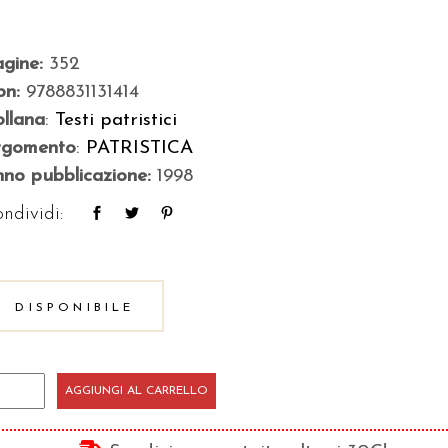
agine:
352
bn:
9788831131414
llana
:
Testi patristici
rgomento
:
PATRISTICA
no pubblicazione:
1998
ndividi:
DISPONIBILE
oria
AGGIUNGI AL CARRELLO
clesiastica
antità