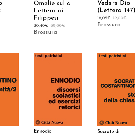
o
Vedere Dio
Omelie sulla
(Lettera 147
Lettera ai
€
Filippesi
18,05
€
19,00
€
Brossura
30,40
€
32,00
€
Brossura
 AL
AGGIUNGI AL
AGGIUNGI AL
LO
CARRELLO
CARRELLO
Ennodio
Socrate di