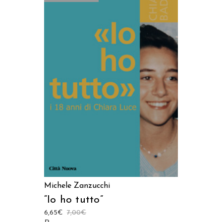
LEGGI TUTTO
Michele Zanzucchi
“Io ho tutto”
6,65
€
7,00
€