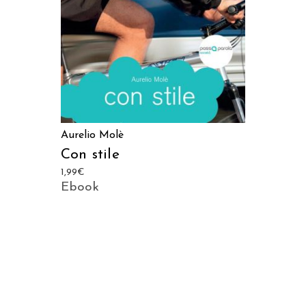
Aurelio Molè
Con stile
1,99
€
Ebook