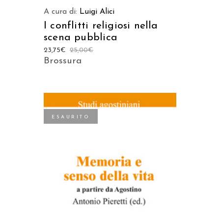
A cura di:
Luigi Alici
I conflitti religiosi nella
scena pubblica
23,75
€
25,00
€
Brossura
ESAURITO
LEGGI TUTTO