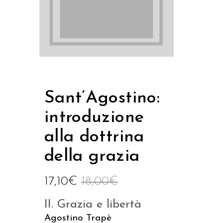
Sant’Agostino:
introduzione
alla dottrina
della grazia
17,10
€
18,00
€
II. Grazia e libertà
Agostino Trapè