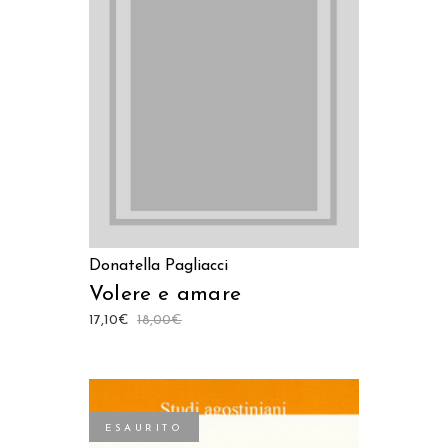
AGGIUNGI AL CARRELLO
Donatella Pagliacci
Volere e amare
17,10
€
18,00
€
ESAURITO