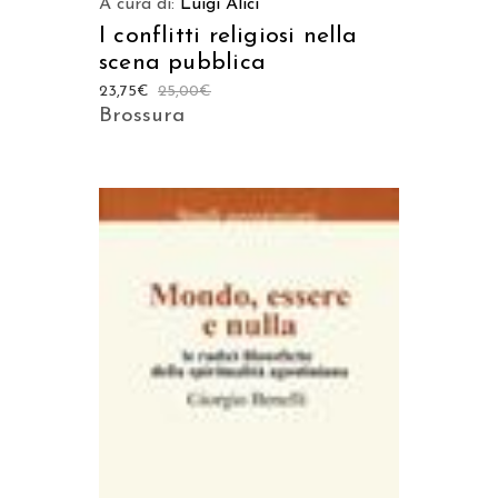
A cura di:
Luigi Alici
I conflitti religiosi nella
scena pubblica
23,75
€
25,00
€
Brossura
AGGIUNGI AL CARRELLO