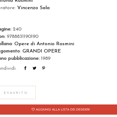
ntonio Rosmini
uratore:
Vincenzo Sala
agine:
240
bn:
9788831190190
llana
:
Opere di Antonio Rosmini
rgomento
:
GRANDI OPERE
no pubblicazione:
1989
ndividi:
ESAURITO
AGGIUNGI ALLA LISTA DEI DESIDERI