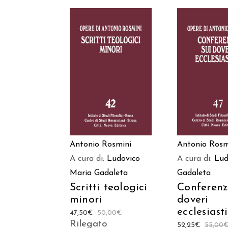
AGGIUNGI AL
AGGIUNGI
CARRELLO
CARREL
Antonio Rosmini
Antonio Rosm
A cura di:
Ludovico
A cura di:
Lud
Maria Gadaleta
Gadaleta
Scritti teologici
Conferenz
minori
doveri
ecclesiasti
47,50
€
50,00
€
Rilegato
52,25
€
55,00