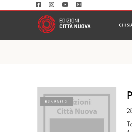
CHI S
P
ESAURITO
2
T