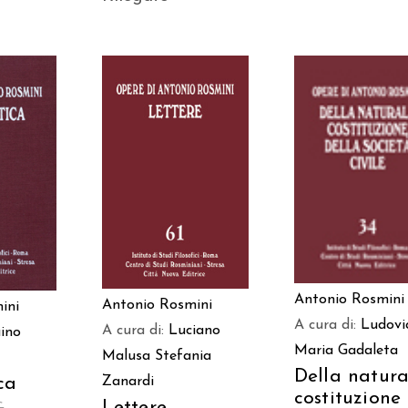
AGGIUNGI AL
AGGIUNGI AL
 AL
CARRELLO
CARRELLO
LO
Antonio Rosmini
Antonio Rosmini
ini
A cura di:
Ludovi
A cura di:
Luciano
ino
Maria Gadaleta
Malusa
Stefania
Della natura
Zanardi
ca
costituzione
Lettere
€