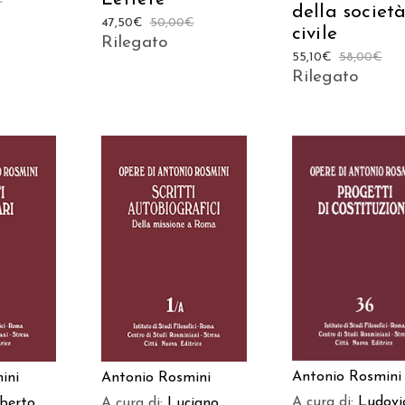
della societ
47,50
€
50,00
€
civile
Rilegato
55,10
€
58,00
€
Rilegato
 AL
AGGIUNGI AL
AGGIUNGI AL
LO
CARRELLO
CARRELLO
Antonio Rosmini
ini
Antonio Rosmini
A cura di:
Ludovi
berto
A cura di:
Luciano