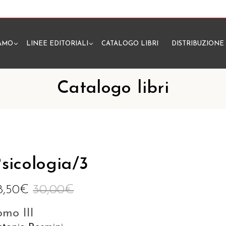
IAMO
LINEE EDITORIALI
CATALOGO LIBRI
DISTRIBUZIONE
N
Catalogo libri
sicologia/3
8,50
€
30,00
€
omo III