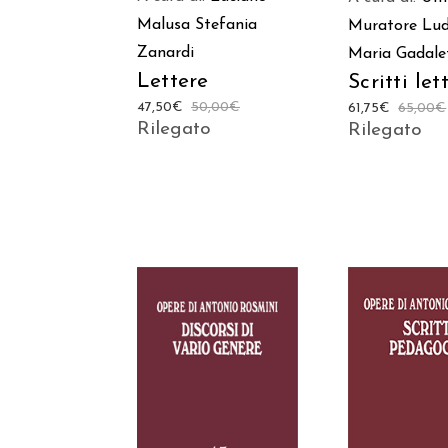
Malusa
Stefania
Muratore
Lud
Zanardi
Maria Gadale
Lettere
Scritti let
47,50
€
50,00
€
61,75
€
65,00
€
Rilegato
Rilegato
AGGIUNGI AL
AGGIUNGI
CARRELLO
CARREL