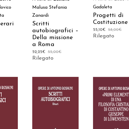
Gadaleta
ovico
Malusa
Stefania
Progetti di
ta
Zanardi
Costituzione
terari
Scritti
autobiografici –
55,10
€
58,00
€
Rilegato
Della missione
a Roma
52,25
€
55,00
€
Rilegato
AGGIUNGI AL
AGGIUNGI AL
 AL
CARRELLO
CARRELLO
LO