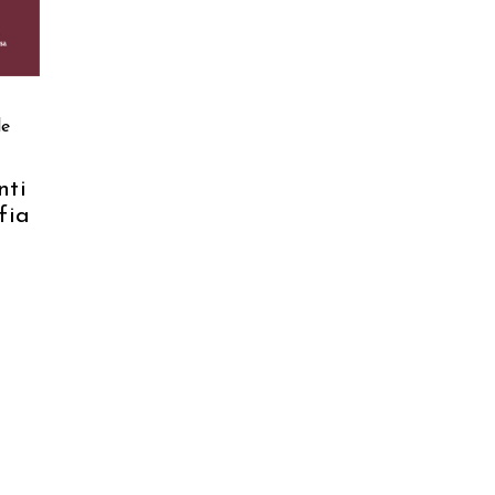
le
nti
fia