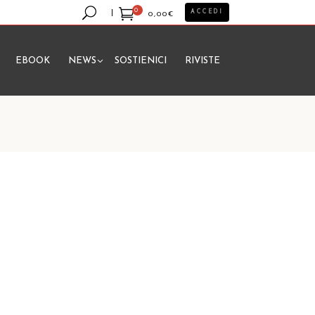
0
ACCEDI
0,00
€
EBOOK
NEWS
SOSTIENICI
RIVISTE
essun prodotto nel carrello.