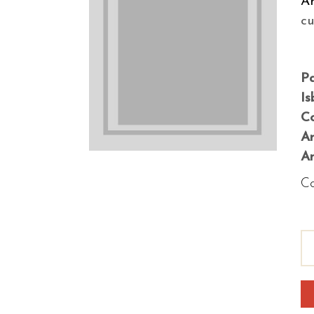
A
c
P
Is
Co
A
An
Co