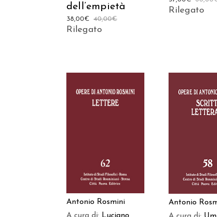
dell’empietà
Rilegato
38,00
€
40,00
€
Rilegato
AGGIUNGI AL
AGGIUNGI
CARRELLO
CARREL
Antonio Rosmini
Antonio Rosm
A cura di:
Luciano
A cura di:
Um