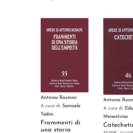
AGGIUNGI AL
AGGIUNGI
CARRELLO
CARREL
Antonio Rosmini
Antonio Rosm
A cura di:
Samuele
A cura di:
Edu
Tadini
Menestrina
Frammenti di
Catecheti
una storia
57,00
€
60,00