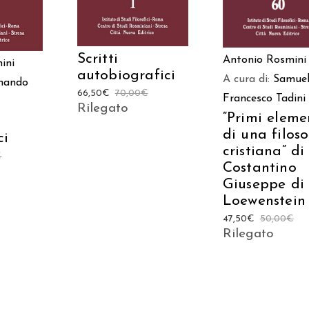
Scritti
Antonio Rosmini
ini
autobiografici
A cura di:
Samue
nando
66,50
€
70,00
€
Francesco Tadini
Rilegato
“Primi eleme
di una filoso
ci
cristiana” di
€
Costantino
Giuseppe di
Loewenstein
47,50
€
50,00
€
Rilegato