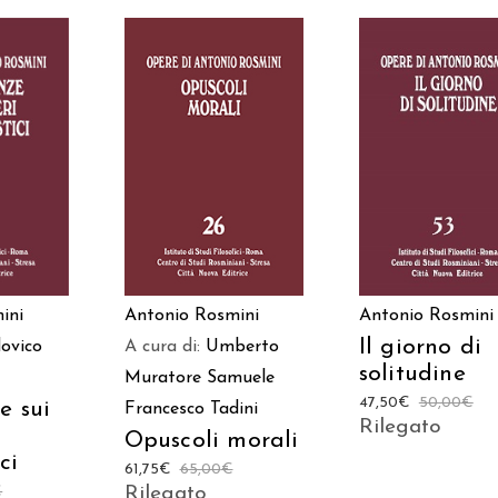
 AL
AGGIUNGI AL
AGGIUNGI AL
LO
CARRELLO
CARRELLO
Antonio Rosmini
ini
Antonio Rosmini
Il giorno di
ovico
A cura di:
Umberto
solitudine
Muratore
Samuele
47,50
€
50,00
€
e sui
Francesco Tadini
Rilegato
Opuscoli morali
ci
61,75
€
65,00
€
€
Rilegato