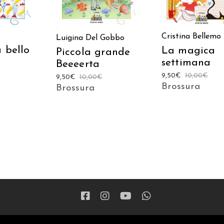
Cristina Bellemo
Luigina Del Gobbo
 bello
La magica
Piccola grande
settimana
Beeeerta
9,50
€
10,00
€
9,50
€
10,00
€
Brossura
Brossura