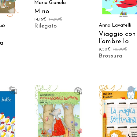
Maria Gianola
Mino
14,16
€
14,90
€
Anna Lavatelli
Rilegato
uiz
Viaggio con
l’ombrello
la
9,50
€
10,00
€
Brossura
 AL
AGGIUNGI AL
AGGIUNGI AL
LO
CARRELLO
CARRELLO