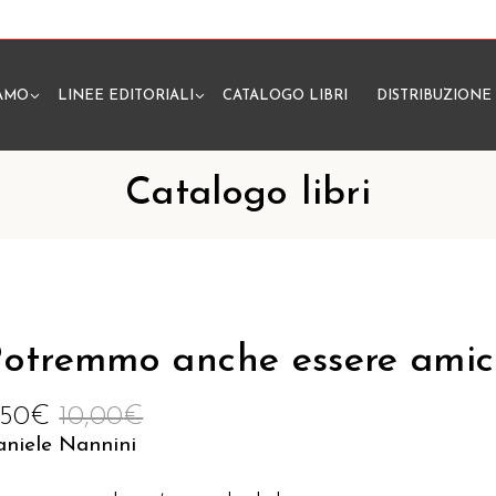
IAMO
LINEE EDITORIALI
CATALOGO LIBRI
DISTRIBUZIONE
N
Catalogo libri
otremmo anche essere amic
,50
€
10,00
€
aniele Nannini