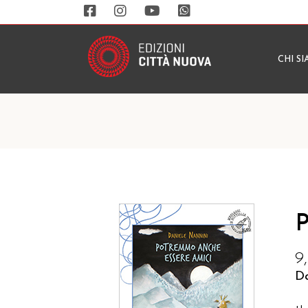
CHI S
P
9
D