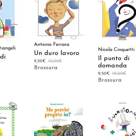
AGGIUNGI AL
 AL
AGGIUNGI AL
CARRELLO
LO
CARRELLO
Antonio Ferrara
iangeli
Nicola Cinquetti
Un duro lavoro
 di
Il punto di
9,50
€
10,00
€
domanda
Brossura
9,50
€
10,00
€
Brossura
AGGIUNGI AL
AGGIUNGI AL
CARRELLO
CARRELLO
 AL