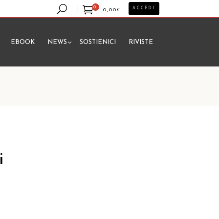
0
ACCEDI
0,00
€
EBOOK
NEWS
SOSTIENICI
RIVISTE
essun prodotto nel carrello.
i