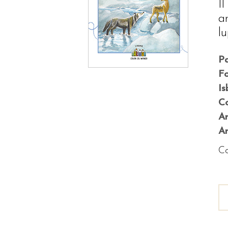
I
a
lu
P
F
Is
Co
A
An
Co