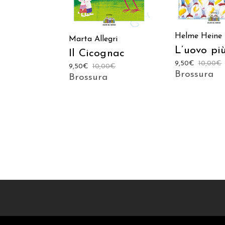
Helme Heine
Marta Allegri
L’uovo più
Il Cicognac
9,50
€
10,00
€
9,50
€
10,00
€
Brossura
Brossura