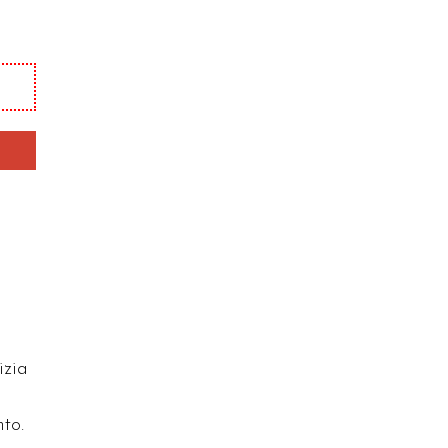
izia
to.