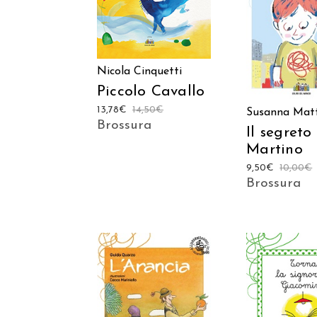
CARRELLO
AGGIUNGI
CARREL
Nicola Cinquetti
Piccolo Cavallo
13,78
€
14,50
€
Susanna Matt
Brossura
Il segreto
Martino
9,50
€
10,00
€
Brossura
AGGIUNGI AL
AGGIUNGI