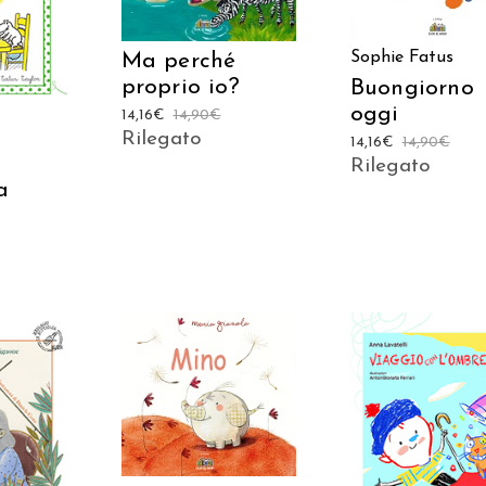
LO
Sophie Fatus
Ma perché
proprio io?
Buongiorno
oggi
14,16
€
14,90
€
Rilegato
14,16
€
14,90
€
Rilegato
a
AGGIUNGI AL
CARRELLO
AGGIUNGI AL
 AL
CARRELLO
LO