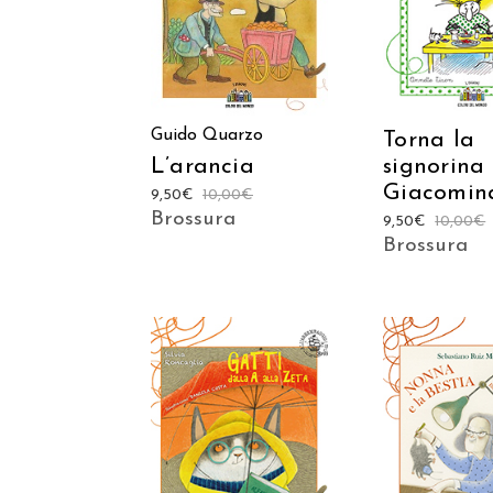
CARRELLO
CARREL
Guido Quarzo
Torna la
signorina
L’arancia
Giacomin
9,50
€
10,00
€
Brossura
9,50
€
10,00
€
Brossura
AGGIUNGI
AGGIUNGI AL
CARREL
CARRELLO