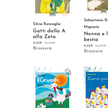
Sebastiano R
Silvia Roncaglia
Mignone
Gatti dalla A
Nonna e 
alla Zeta
bestia
9,50
€
10,00
€
9,50
€
10,00
€
Brossura
Brossura
AGGIUNGI
AGGIUNGI AL
CARREL
CARRELLO