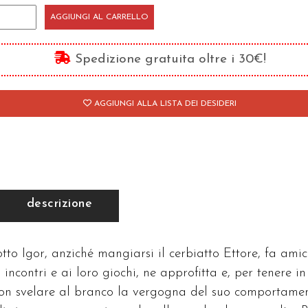
otremmo
AGGIUNGI AL CARRELLO
nche
sere
Spedizione gratuita oltre i 30€!
ici
antità
AGGIUNGI ALLA LISTA DEI DESIDERI
descrizione
tto Igor, anziché mangiarsi il cerbiatto Ettore, fa amic
 incontri e ai loro giochi, ne approfitta e, per tenere in
 non svelare al branco la vergogna del suo comportamen