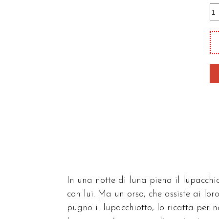
P
a
es
am
qu
In una notte di luna piena il lupacchio
con lui. Ma un orso, che assiste ai loro
pugno il lupacchiotto, lo ricatta per