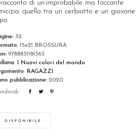
l racconto di un’improbabile ma toccante
micizia: quella tra un cerbiatto e un giovane
po.
agine:
32
ormato:
15x21 BROSSURA
bn:
9788831181365
llana
:
I Nuovi colori del mondo
rgomento
:
RAGAZZI
no pubblicazione:
2020
ndividi:
DISPONIBILE