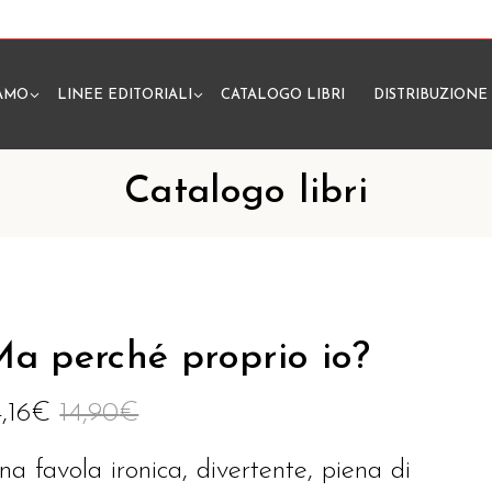
IAMO
LINEE EDITORIALI
CATALOGO LIBRI
DISTRIBUZIONE
N
Catalogo libri
a perché proprio io?
4,16
€
14,90
€
na favola ironica, divertente, piena di