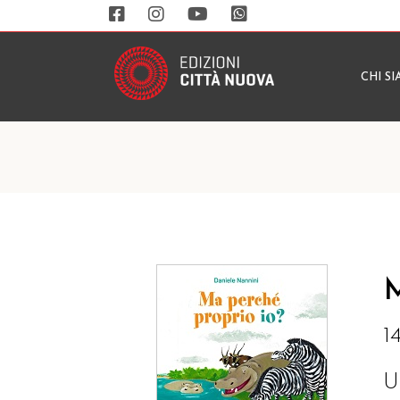
CHI S
M
1
U