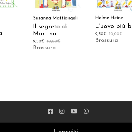
Helme Heine
Susanna Mattiangeli
L’uovo più b
Il segreto di
a
Martino
9,50
€
10,00
€
Brossura
9,50
€
10,00
€
Brossura