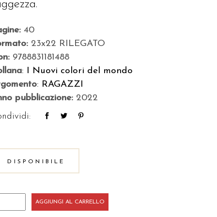
aggezza.
agine:
40
ormato:
23x22 RILEGATO
bn:
9788831181488
llana
:
I Nuovi colori del mondo
rgomento
:
RAGAZZI
no pubblicazione:
2022
ndividi:
DISPONIBILE
a
AGGIUNGI AL CARRELLO
erché