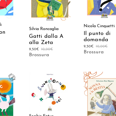
i
Nicola Cinquetti
Silvia Roncaglia
on
Il punto di
Gatti dalla A
domanda
alla Zeta
9,50
€
10,00
€
9,50
€
10,00
€
Brossura
Brossura
AGGIUNGI AL
CARRELLO
AGGIUNGI AL
 AL
CARRELLO
LO