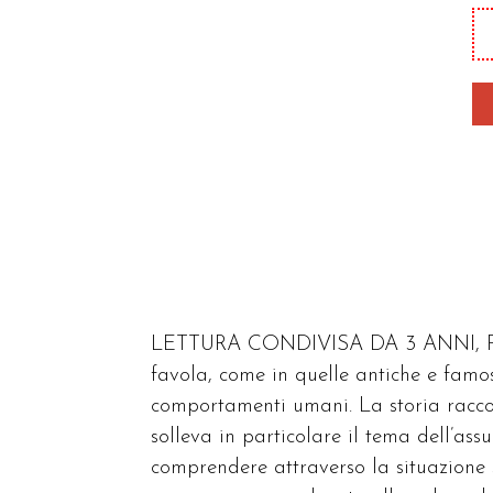
pr
io
qu
LETTURA CONDIVISA DA 3 ANNI, PR
favola, come in quelle antiche e famos
comportamenti umani. La storia racco
solleva in particolare il tema dell’ass
comprendere attraverso la situazione 