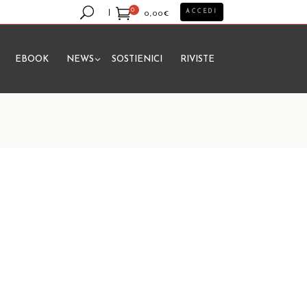
0
ACCEDI
0,00
€
EBOOK
NEWS
SOSTIENICI
RIVISTE
essun prodotto nel carrello.