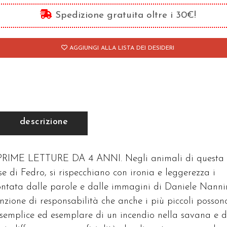
oprio
Spedizione gratuita oltre i 30€!
?
antità
AGGIUNGI ALLA LISTA DEI DESIDERI
descrizione
IME LETTURE DA 4 ANNI. Negli animali di questa
e di Fedro, si rispecchiano con ironia e leggerezza i
ntata dalle parole e dalle immagini di Daniele Nanni
unzione di responsabilità che anche i più piccoli posson
semplice ed esemplare di un incendio nella savana e d