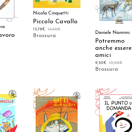
Nicola Cinquetti
Piccolo Cavallo
ara
13,78
€
14,50
€
Daniele Nannini
avoro
Brossura
Potremmo
anche essere
amici
9,50
€
10,00
€
Brossura
 AL
AGGIUNGI AL
AGGIUNGI AL
LO
CARRELLO
CARRELLO