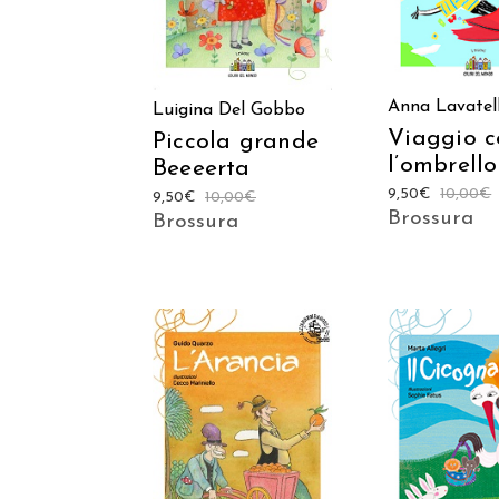
Anna Lavatell
Luigina Del Gobbo
Viaggio c
Piccola grande
l’ombrello
Beeeerta
9,50
€
10,00
€
9,50
€
10,00
€
Brossura
Brossura
AGGIUNGI AL
AGGIUNGI
CARRELLO
CARREL