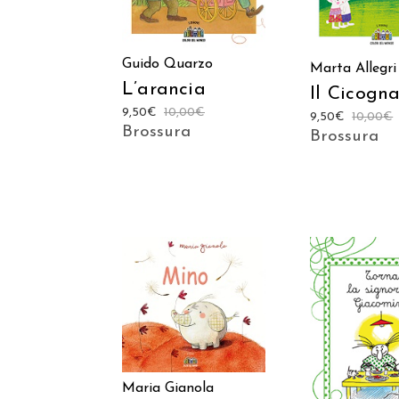
Guido Quarzo
Marta Allegri
L’arancia
Il Cicogn
9,50
€
10,00
€
9,50
€
10,00
€
Brossura
Brossura
AGGIUNGI AL
CARRELLO
AGGIUNGI
CARREL
Maria Gianola