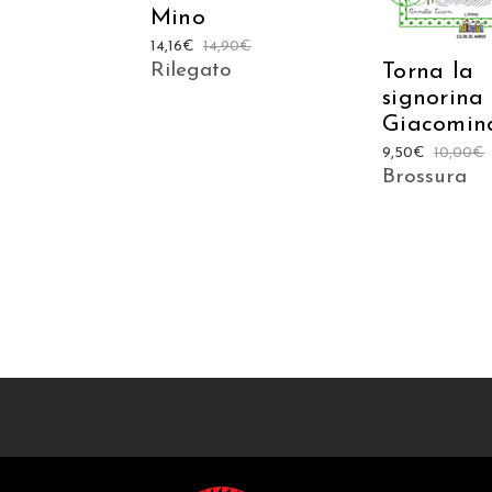
Mino
14,16
€
14,90
€
Rilegato
Torna la
signorina
Giacomin
9,50
€
10,00
€
Brossura