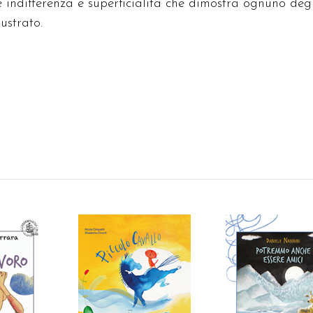
 indifferenza e superficialità che dimostra ognuno degl
ustrato.
AGGIUNGI AL
 AL
CARRELLO
AGGIUNGI AL
LO
CARRELLO