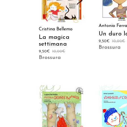
Antonio Ferr
Cristina Bellemo
Un duro l
La magica
9,50
€
10,00
€
settimana
Brossura
9,50
€
10,00
€
Brossura
AGGIUNGI
AGGIUNGI AL
CARREL
CARRELLO