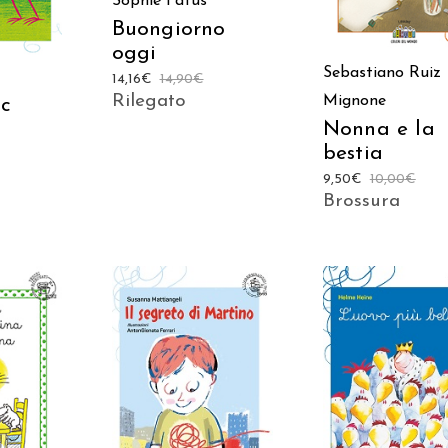
Sophie Fatus
Buongiorno
oggi
Sebastiano Ruiz
14,16
€
14,90
€
Rilegato
Mignone
ac
Nonna e la
bestia
9,50
€
10,00
€
Brossura
AGGIUNGI AL
AGGIUNGI AL
 AL
CARRELLO
CARRELLO
LO