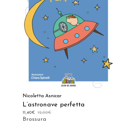
AGGIUNGI AL CARRELLO
Nicoletta Asnicar
L’astronave perfetta
11,40
€
12,00
€
Brossura