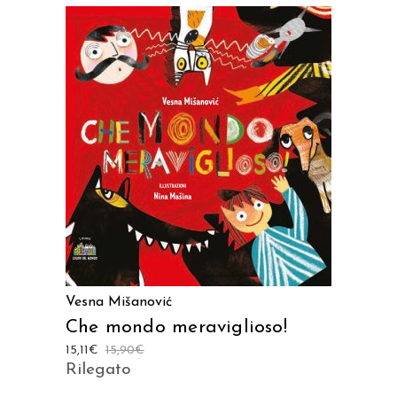
AGGIUNGI AL CARRELLO
Vesna Mišanović
Che mondo meraviglioso!
15,11
€
15,90
€
Rilegato