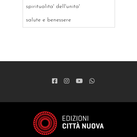
spiritualita' dell'unita'
salute e benessere
saggistica
ragazzi
patristica
narrativa
letteratura spirituale
grandi opere
formazione cristiana e liturgia
catalogo storico