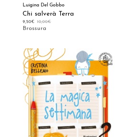
Luigina Del Gobbo
Chi salverà Terra
9,50
€
10,00
€
Brossura
AGGIUNGI AL CARRELLO