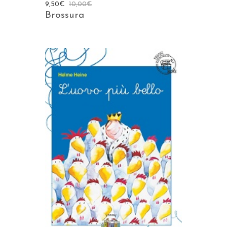
9,50
€
10,00
€
Brossura
AGGIUNGI AL CARRELLO