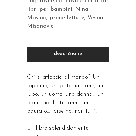
Tag:
diversità
,
Favole illustrate
,
libri per bambini
,
Nina
Masina
,
prime letture
,
Vesna
Misanovic
descrizione
Chi si affaccia al mondo? Un
topolino, un gatto, un cane, un
lupo, un uomo, una donna… un
bambino. Tutti hanno un po’
paura o… forse no, non tutti.
Un libro splendidamente