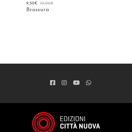
9,50
€
10,00
€
Brossura