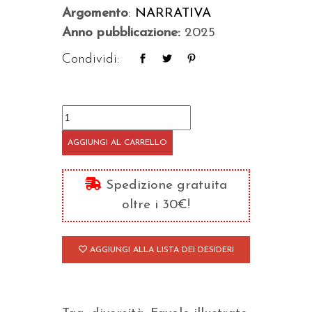
Argomento
:
NARRATIVA
Anno pubblicazione:
2025
Condividi:
Che
mondo
AGGIUNGI AL CARRELLO
meraviglioso!
quantità
Spedizione gratuita
oltre i 30€!
AGGIUNGI ALLA LISTA DEI DESIDERI