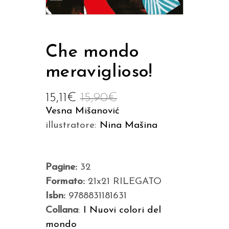
Che mondo
meraviglioso!
15,11
€
15,90
€
Vesna Mišanović
illustratore:
Nina Mašina
Pagine:
32
Formato:
21x21 RILEGATO
Isbn:
9788831181631
Collana
:
I Nuovi colori del
mondo