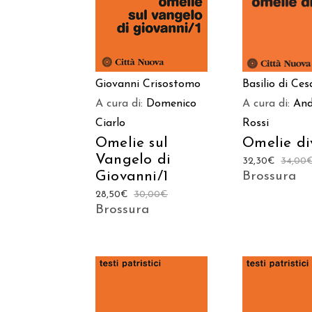
Giovanni Crisostomo
Basilio di Ces
A cura di:
Domenico
A cura di:
And
Ciarlo
Rossi
Omelie sul
Omelie di
Vangelo di
32,30
€
34,00
Giovanni/1
Brossura
28,50
€
30,00
€
Brossura