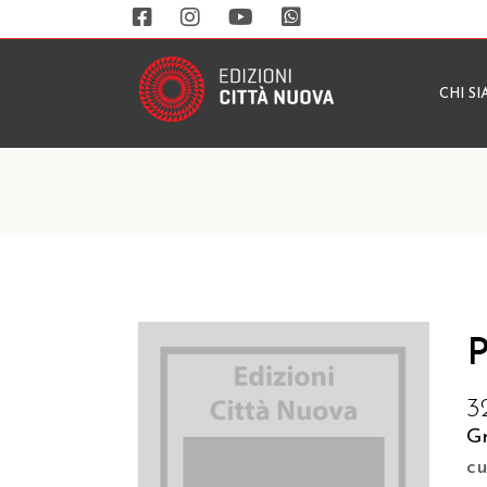
CHI S
P
3
G
c