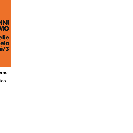
tomo
ico