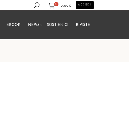
0
ACCEDI
0,00
€
EBOOK
NEWS
SOSTIENICI
RIVISTE
essun prodotto nel carrello.