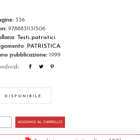
agine:
336
bn:
9788831131506
llana
:
Testi patristici
rgomento
:
PATRISTICA
no pubblicazione:
1999
ndividi:
DISPONIBILE
esie
AGGIUNGI AL CARRELLO
antità