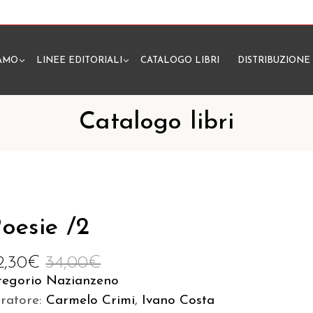
IAMO
LINEE EDITORIALI
CATALOGO LIBRI
DISTRIBUZIONE
N
Catalogo libri
oesie /2
2,30
€
34,00
€
regorio Nazianzeno
uratore:
Carmelo Crimi
,
Ivano Costa