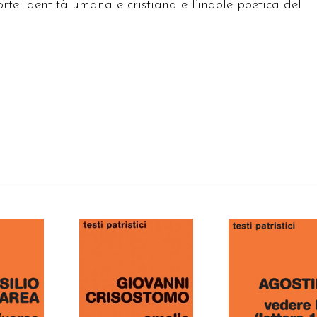
rte identità umana e cristiana e l’indole poetica del
 AL
AGGIUNGI AL
AGGIUNGI AL
LO
CARRELLO
CARRELLO