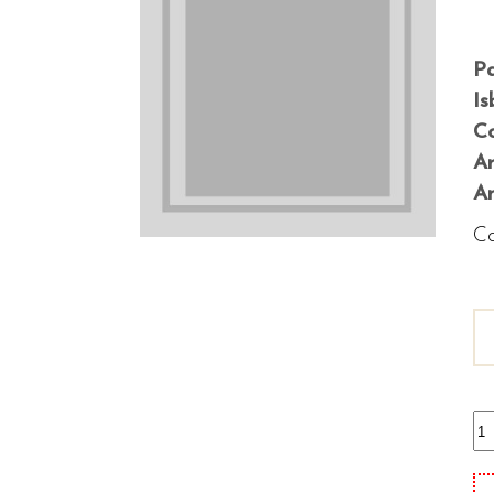
P
Is
Co
A
An
Co
Po
/2
qu