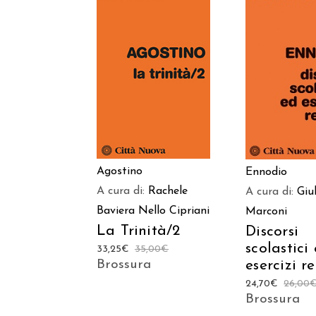
AGGIUNGI AL
AGGIUNGI
CARRELLO
CARREL
Agostino
Ennodio
A cura di:
Rachele
A cura di:
Giu
Baviera
Nello Cipriani
Marconi
La Trinità/2
Discorsi
scolastici
33,25
€
35,00
€
Brossura
esercizi re
24,70
€
26,00
Brossura