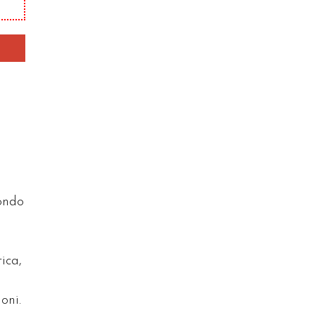
condo
ica,
oni.