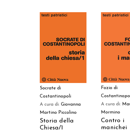
AGGIUNGI
AGGIUNGI AL
CARREL
CARRELLO
Fozio di
Socrate di
Costantinopo
Costantinopoli
A cura di:
Ma
A cura di:
Giovanna
Mormino
Martino Piccolino
Contro i
Storia della
manichei
Chiesa/1