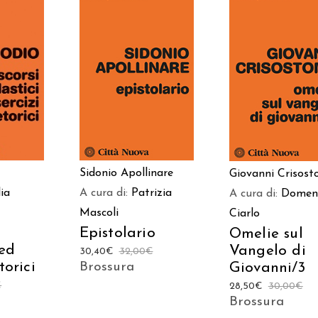
 AL
AGGIUNGI AL
AGGIUNGI AL
LO
CARRELLO
CARRELLO
Sidonio Apollinare
Giovanni Crisos
A cura di:
Patrizia
lia
A cura di:
Domen
Mascoli
Ciarlo
Epistolario
Omelie sul
 ed
Vangelo di
30,40
€
32,00
€
torici
Brossura
Giovanni/3
€
28,50
€
30,00
€
Brossura