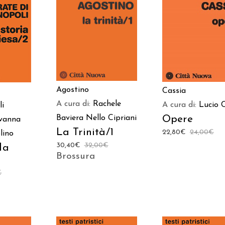
AGGIUNGI AL
AGGIUNGI AL
 AL
CARRELLO
CARRELLO
LO
Agostino
Cassia
A cura di:
Rachele
A cura di:
Lucio 
li
Opere
Baviera
Nello Cipriani
vanna
La Trinità/1
22,80
€
24,00
€
lino
30,40
€
32,00
€
la
Brossura
€