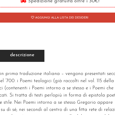
Spedizione gratuita oltre i 30€!
AGGIUNGI ALLA LISTA DEI DESIDERI
descrizione
 in prima traduzione italiana – vengono presentati se
 ‘700: i Poemi teologici (già raccolti nel vol. 115 della
ici (contenenti i Poemi intorno a se stesso e i Poemi che
ti. Si tratta di testi perlopiù in forma di epistola poet
 stile. Nei Poemi intorno a se stesso Gregorio appare
u di sé; nei secondi al centro di una fitta rete di relazi