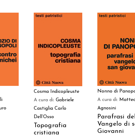
 AL
AGGIUNGI AL
AGGIUNGI AL
LO
CARRELLO
CARRELLO
Nonno di Panopo
Cosma Indicopleuste
li
A cura di:
Matte
A cura di:
Gabriele
uro
Agnosini
Castiglia
Carlo
Parafrasi de
Dell’Osso
Vangelo di 
Topografia
Giovanni
cristiana