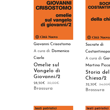
AGGIUNGI AL
AGGIUNGI
CARRELLO
CARREL
Giovanni Crisostomo
Socrate di
A cura di:
Domenico
Costantinopo
Ciarlo
A cura di:
Gio
Omelie sul
Martino Picco
Vangelo di
Storia del
Giovanni/2
Chiesa/2
28,50
€
30,00
€
32,30
€
34,00
Brossura
Brossura