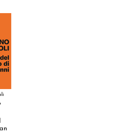
li
o
l
san