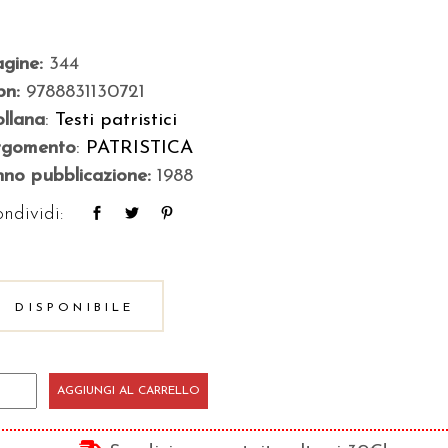
agine:
344
bn:
9788831130721
llana
:
Testi patristici
rgomento
:
PATRISTICA
no pubblicazione:
1988
ndividi:
DISPONIBILE
melie
AGGIUNGI AL CARRELLO
l
ntico