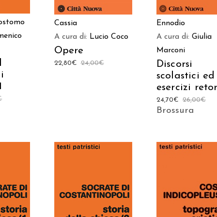
sostomo
Cassia
Ennodio
menico
A cura di:
Lucio Coco
A cura di:
Giulia
Opere
Marconi
l
Discorsi
22,80
€
24,00
€
i
scolastici ed
1
esercizi retor
€
24,70
€
26,00
€
Brossura
AGGIUNGI AL
 AL
AGGIUNGI AL
CARRELLO
LO
CARRELLO