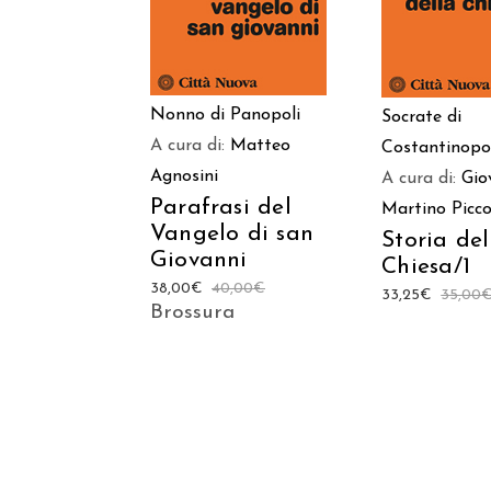
Nonno di Panopoli
Socrate di
A cura di:
Matteo
Costantinopo
Agnosini
A cura di:
Gio
Parafrasi del
Martino Picco
Vangelo di san
Storia del
Giovanni
Chiesa/1
38,00
€
40,00
€
33,25
€
35,00
Brossura