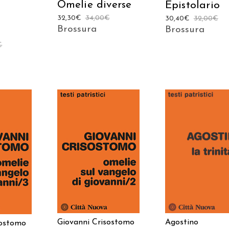
Omelie diverse
Epistolario
32,30
€
34,00
€
30,40
€
32,00
€
Brossura
Brossura
€
AGGIUNGI AL
AGGIUNGI AL
 AL
CARRELLO
CARRELLO
LO
Agostino
Giovanni Crisostomo
sostomo