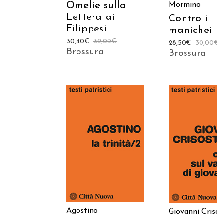
Omelie sulla
Mormino
Lettera ai
Contro i
Filippesi
manichei
30,40
€
32,00
€
28,50
€
30,00
Brossura
Brossura
AGGIUNGI AL
AGGIUNGI
CARRELLO
CARREL
Agostino
Giovanni Cri