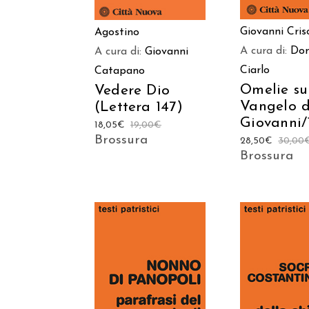
Giovanni Cri
Agostino
A cura di:
Do
A cura di:
Giovanni
Ciarlo
Catapano
Omelie su
Vedere Dio
Vangelo d
(Lettera 147)
Giovanni/
18,05
€
19,00
€
Brossura
28,50
€
30,00
Brossura
AGGIUNGI AL
AGGIUNGI
CARRELLO
CARREL