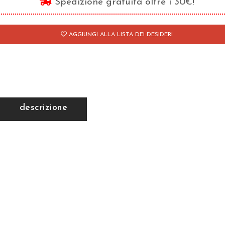
Spedizione gratuita oltre i 30€!
i
ntici
AGGIUNGI ALLA LISTA DEI DESIDERI
antità
descrizione