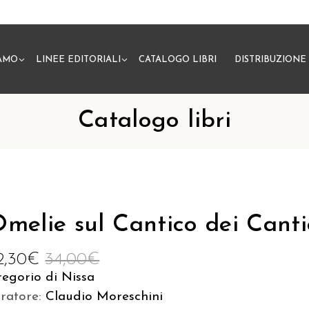
IAMO
LINEE EDITORIALI
CATALOGO LIBRI
DISTRIBUZIONE
N
Catalogo libri
melie sul Cantico dei Canti
2,30
€
34,00
€
egorio di Nissa
uratore:
Claudio Moreschini