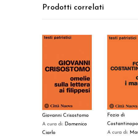
Prodotti correlati
AGGIUNGI AL
AGGIUNGI
CARRELLO
CARREL
Fozio di
Giovanni Crisostomo
Costantinopo
A cura di:
Domenico
A cura di:
Ma
Ciarlo