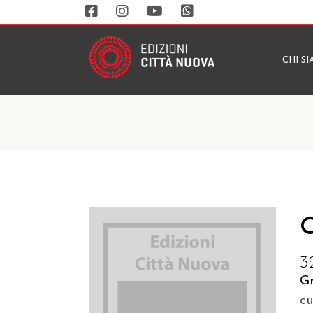
CHI S
O
3
Gr
c