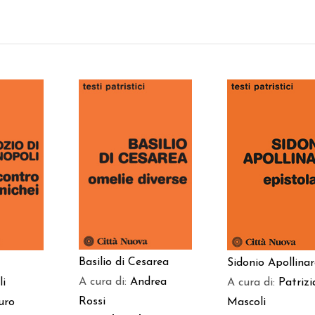
AGGIUNGI AL
 AL
AGGIUNGI AL
CARRELLO
LO
CARRELLO
Basilio di Cesarea
Sidonio Apollinar
A cura di:
Andrea
li
A cura di:
Patrizi
Rossi
uro
Mascoli