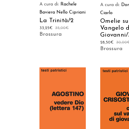
A cura di:
Rachele
A cura di:
Do
Baviera
Nello Cipriani
Ciarlo
La Trinità/2
Omelie su
Vangelo d
33,25
€
35,00
€
Brossura
Giovanni/
28,50
€
30,00
Brossura
AGGIUNGI
AGGIUNGI AL
CARREL
CARRELLO