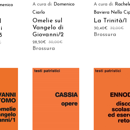
A cura di:
Rachel
A cura di:
Domenico
menico
Baviera
Nello Cip
Ciarlo
La Trinità/1
Omelie sul
l
Vangelo di
i
30,40
€
32,00
€
Giovanni/2
Brossura
3
28,50
€
30,00
€
€
Brossura
 AL
AGGIUNGI AL
AGGIUNGI AL
LO
CARRELLO
CARRELLO