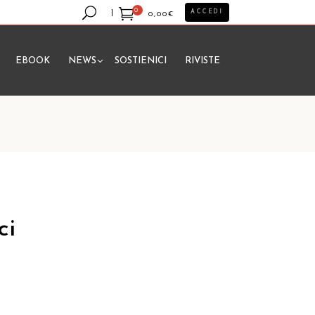
0
ACCEDI
0,00
€
EBOOK
NEWS
SOSTIENICI
RIVISTE
essun prodotto nel carrello.
ci