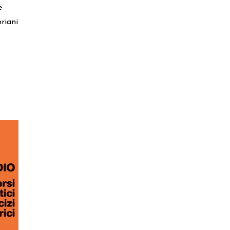
e
riani