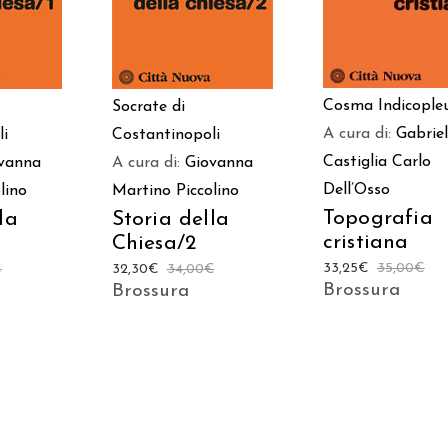
Cosma Indicople
Socrate di
A cura di:
Gabrie
li
Costantinopoli
Castiglia
Carlo
vanna
A cura di:
Giovanna
Dell’Osso
lino
Martino Piccolino
Topografia
la
Storia della
cristiana
Chiesa/2
33,25
€
35,00
€
€
32,30
€
34,00
€
Brossura
Brossura