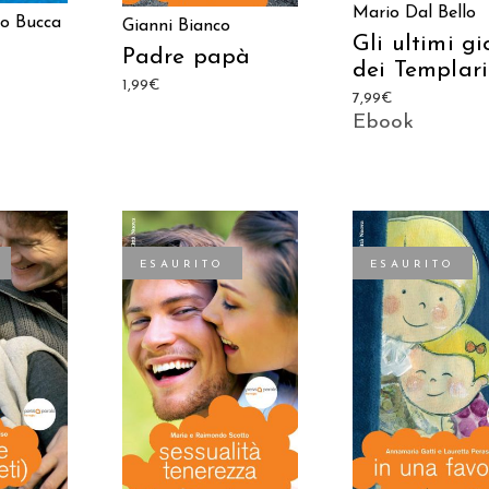
Mario Dal Bello
o Bucca
Gianni Bianco
Gli ultimi gi
Padre papà
dei Templari
1,99
€
7,99
€
Ebook
ESAURITO
ESAURITO
TTO
LEGGI TUTTO
LEGGI TUTTO