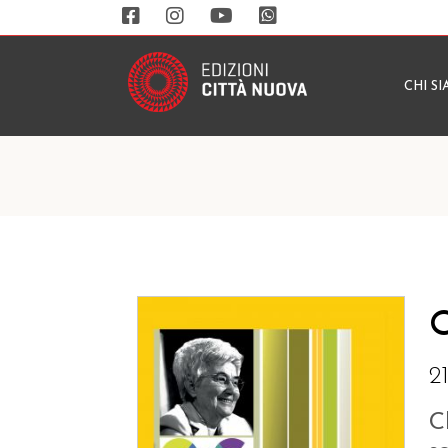
CHI S
O
2
C