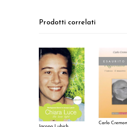
Prodotti correlati
ESAURITO
AGGIUNGI AL
LEGGI TU
CARRELLO
Carlo Cremo
Jacopo Lubich