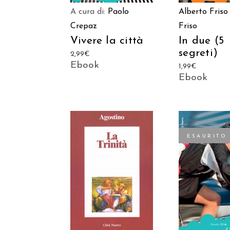
A cura di:
Paolo
Alberto Friso
Crepaz
Friso
Vivere la città
In due (5
segreti)
2,99
€
Ebook
1,99
€
Ebook
ESAURITO
AGGIUNGI AL
LEGGI TU
CARRELLO