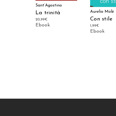
Sant’Agostino
Aurelio Molè
La trinità
Con stile
20,99
€
Ebook
1,99
€
Ebook