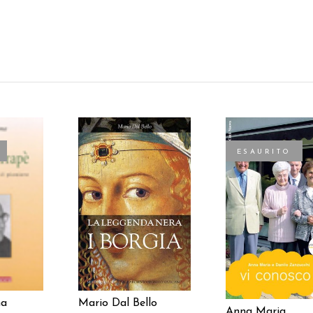
ESAURITO
AGGIUNGI AL
TTO
LEGGI TUTTO
CARRELLO
na
Mario Dal Bello
Anna Maria