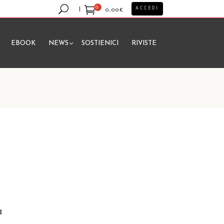
0
ACCEDI
0,00
€
EBOOK
NEWS
SOSTIENICI
RIVISTE
essun prodotto nel carrello.
a