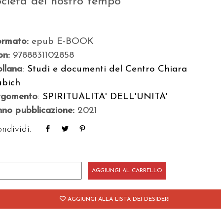
ocietà del nostro tempo
ormato:
epub E-BOOK
bn:
9788831102858
llana
:
Studi e documenti del Centro Chiara
ubich
rgomento
:
SPIRITUALITA' DELL'UNITA'
no pubblicazione:
2021
ndividi:
tre
AGGIUNGI AL CARRELLO
ovecento
AGGIUNGI ALLA LISTA DEI DESIDERI
antità