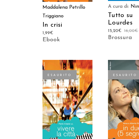
A cura di:
Nin
Maddalena Petrillo
Tutto su
Triggiano
Lourdes
In crisi
15,20
€
16,00
€
1,99
€
Brossura
Ebook
ESAURITO
ESAURITO
LEGGI TUTTO
LEGGI TU