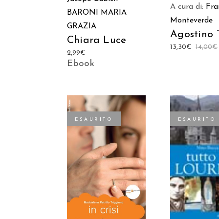
A cura di:
Fra
BARONI MARIA
Monteverde
GRAZIA
Agostino 
Chiara Luce
13,30
€
14,00
€
2,99
€
Ebook
ESAURITO
ESAURITO
LEGGI TU
LEGGI TUTTO