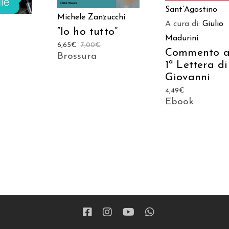
Sant’Agostino
Michele Zanzucchi
A cura di:
Giulio
“Io ho tutto”
Madurini
6,65
€
7,00
€
Commento a
Brossura
1ª Lettera di
Giovanni
4,49
€
Ebook