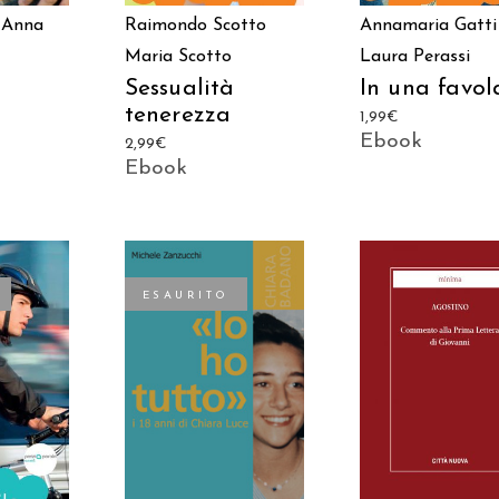
Anna
Raimondo Scotto
Annamaria Gatti
Maria Scotto
Laura Perassi
Sessualità
In una favol
tenerezza
1,99
€
Ebook
2,99
€
Ebook
ESAURITO
AGGIUNGI AL
LEGGI TUTTO
TTO
CARRELLO