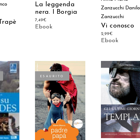
La leggenda
nco
Zanzucchi
Danilo
nera. I Borgia
Zanzucchi
7,49
€
Trapè
Vi conosco
Ebook
2,99
€
Ebook
ESAURITO
AGGIUNGI AL
TTO
LEGGI TUTTO
CARRELLO