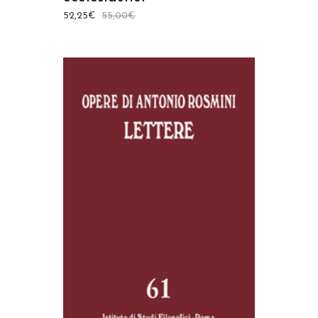
52,25
€
55,00
€
AGGIUNGI AL CARRELLO