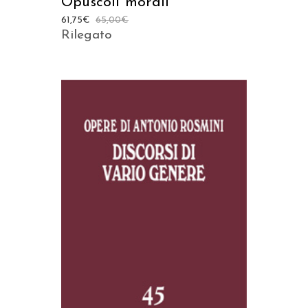
Opuscoli morali
61,75
€
65,00
€
Rilegato
AGGIUNGI AL CARRELLO