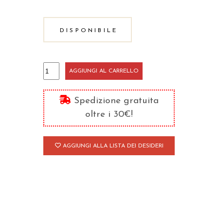
DISPONIBILE
Nuovo
AGGIUNGI AL CARRELLO
saggio
sull'origine
Spedizione gratuita
delle
oltre i 30€!
idee
quantità
AGGIUNGI ALLA LISTA DEI DESIDERI