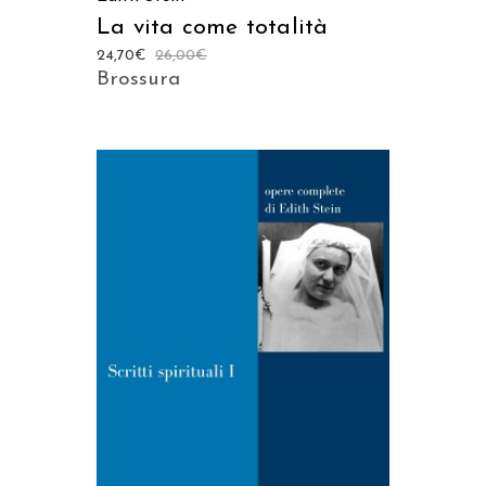
La vita come totalità
24,70
€
26,00
€
Brossura
AGGIUNGI AL CARRELLO