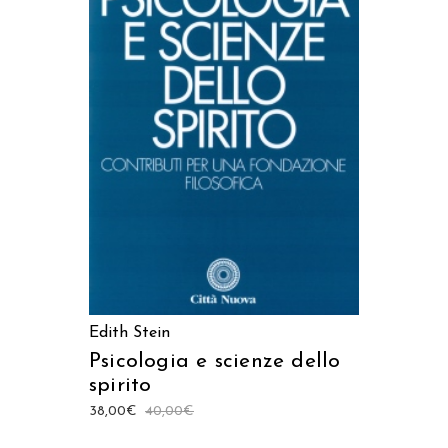
LEGGI TUTTO
Edith Stein
Psicologia e scienze dello
spirito
38,00
€
40,00
€