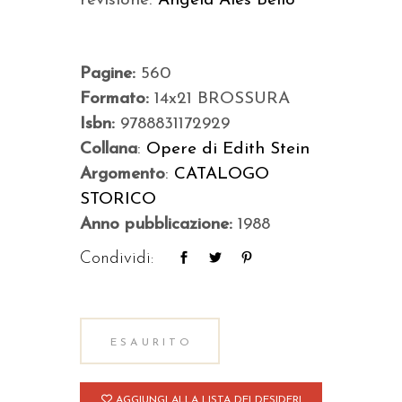
revisione:
Angela Ales Bello
Pagine:
560
Formato:
14x21 BROSSURA
Isbn:
9788831172929
Collana
:
Opere di Edith Stein
Argomento
:
CATALOGO
STORICO
Anno pubblicazione:
1988
Condividi:
ESAURITO
AGGIUNGI ALLA LISTA DEI DESIDERI