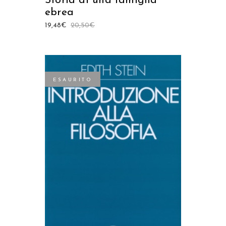
Storia di una famiglia
ebrea
19,48
€
20,50
€
ESAURITO
LEGGI TUTTO